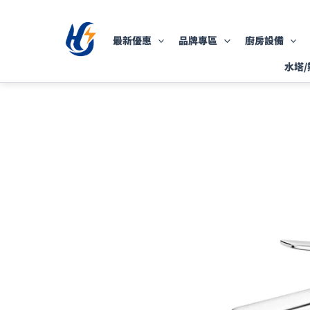
跳
至
最新優惠
品牌專區
廚房設備
主
要
水塔/
內
容