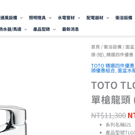
通風設備
照明燈具
水電管材
配電器材
衛浴設備
熱水器/馬達
產品型錄
最新消息
原
TOTO
首頁
/
衛浴設備
/
面盆
TLG03301PD
始
頭 (短)_精選四件優惠
臉
價
盆
TOTO 精選四件優惠
格
頭優惠組合
,
面盆水
用
N
單
TOTO T
槍
龍
頭
單槍龍頭 
(短)_
精
選
NT$
11,300
N
四
系列名稱GS
件
優
產品型號TLG0