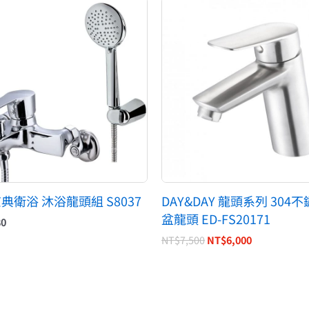
原
目
始
前
價
價
格：
格：
NT$7,500。
NT$6,000。
京典衛浴 沐浴龍頭組 S8037
DAY&DAY 龍頭系列 304
盆龍頭 ED-FS20171
80
NT$
7,500
NT$
6,000