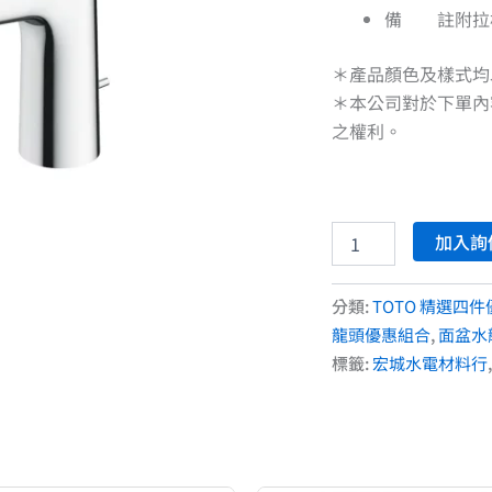
惠
備 註附拉
數
量
＊產品顏色及樣式均
＊本公司對於下單內
之權利。
加入詢
分類:
TOTO 精選四件
龍頭優惠組合
,
面盆水
標籤:
宏城水電材料行