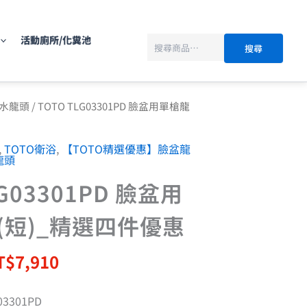
搜
尋
活動廁所/化糞池
搜尋
目
水龍頭
/ TOTO TLG03301PD 臉盆用單槍龍
前
價
,
TOTO衛浴
,
【TOTO精選優惠】臉盆龍
：
格：
龍頭
T$11,300。
NT$7,910。
LG03301PD 臉盆用
(短)_精選四件優惠
T$
7,910
3301PD