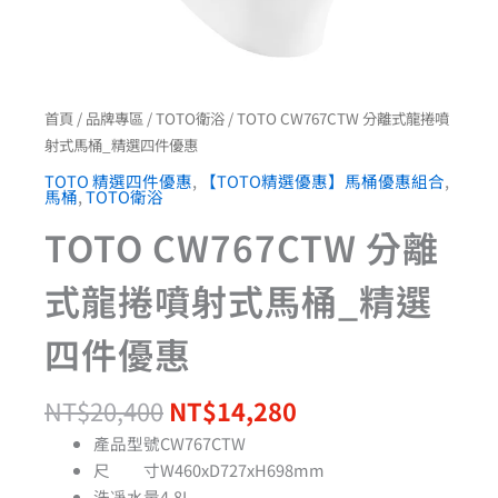
數
量
首頁
/
品牌專區
/
TOTO衛浴
/ TOTO CW767CTW 分離式龍捲噴
射式馬桶_精選四件優惠
TOTO 精選四件優惠
,
【TOTO精選優惠】馬桶優惠組合
,
馬桶
,
TOTO衛浴
TOTO CW767CTW 分離
式龍捲噴射式馬桶_精選
四件優惠
NT$
20,400
NT$
14,280
產品型號CW767CTW
尺 寸W460xD727xH698mm
洗凈水量4.8L