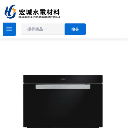
搜
跳
尋
至
主
原
目
要
svago
搜尋
VE8966
始
前
內
蒸
價
價
容
烘
格：
格：
烤
NT$48,800。
NT$41,480。
變
頻
微
波
爐
數
量