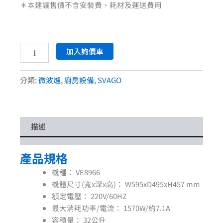
＊本建議售價不含安裝費、耗材及運送費用
加入詢價車
分類:
微波爐
,
廚房設備
,
SVAGO
描述
產品規格
機種：
VE8966
機體尺寸(寬x深x高)：
W595xD495xH457 mm
額定電壓：
220V/60HZ
最大消耗功率/電流：
1570W/約7.1A
容積量：
32公升