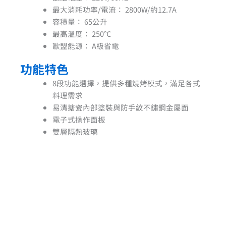
最大消耗功率/電流：
2800W/約12.7A
容積量：
65公升
最高溫度：
250℃
歐盟能源：
A級省電
功能特色
8段功能選擇，提供多種燒烤模式，滿足各式
料理需求
易清搪瓷內部塗裝與防手紋不鏽鋼金屬面
電子式操作面板
雙層隔熱玻璃