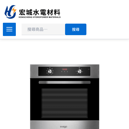
搜
跳
尋
至
主
原
目
要
svago
搜尋
FDT1007A
始
前
內
嵌
價
價
容
入
格：
格：
式
NT$18,800。
NT$15,980。
烤
箱
數
量