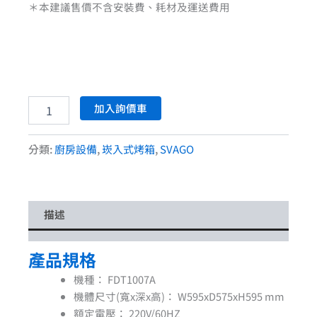
＊本建議售價不含安裝費、耗材及運送費用
加入詢價車
分類:
廚房設備
,
崁入式烤箱
,
SVAGO
描述
產品規格
機種：
FDT1007A
機體尺寸(寬x深x高)：
W595xD575xH595 mm
額定電壓：
220V/60HZ