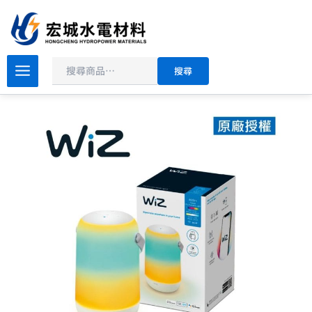
搜
跳
尋
至
主
原
目
要
PHILIPS
搜尋
飛
始
前
內
利
價
價
容
浦
格：
格：
WiZ
NT$3,199。
NT$2,799。
LED
全
彩
便
攜
桌
燈
_PW017
數
量