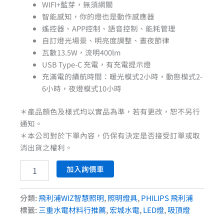
WIFI+藍芽，無須網關
智能感知，你的燈也是動作感應器
遙控器、APP控制、語音控制、能耗管理
自訂燈光場景、明亮度調整、晝夜節律
瓦數13.5W，流明400lm
USB Type-C 充電，有充電提示燈
充滿電的續航時間：暖光模式2小時，動態模式2-
6小時，夜燈模式10小時
＊產品顏色及樣式均以實品為準，若有更改，恕不另行
通知。
＊本公司對於下單內容，仍保有決定是否接受訂單或取
消出貨之權利。
加入詢價車
分類:
飛利浦WIZ智慧照明
,
照明燈具
,
PHILIPS 飛利浦
標籤:
三重水電材料行推薦
,
宏城水電
,
LED燈
,
吸頂燈