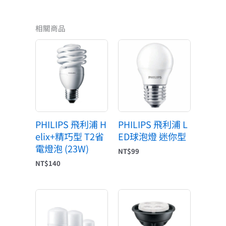
相關商品
PHILIPS 飛利浦 H
PHILIPS 飛利浦 L
elix+精巧型 T2省
ED球泡燈 迷你型
電燈泡 (23W)
NT$
99
NT$
140
原
目
始
前
價
價
格：
格：