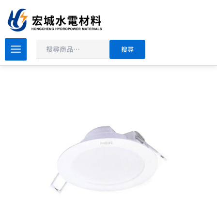
搜
跳
尋
至
主
價
要
PHILIPS
搜尋
飛
格
內
利
範
容
浦
圍：
LED
NT$199
嵌
到
燈
DN030B
NT$399
G2
數
量