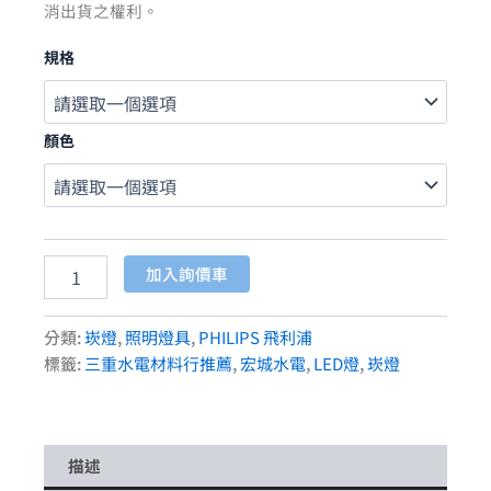
消出貨之權利。
規格
顏色
加入詢價車
分類:
崁燈
,
照明燈具
,
PHILIPS 飛利浦
標籤:
三重水電材料行推薦
,
宏城水電
,
LED燈
,
崁燈
描述