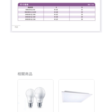
相關商品
原
目
始
前
價
價
格：
格：
NT$999。
NT$729。