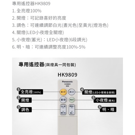
專用遙控器HK9809
1. 全亮燈100%
2. 開燈：可記錄喜好的亮度
3. 調色：可連續調節白光(晝光色)至黃光(燈泡色)
4. 關燈(LED小夜燈全關燈)
5. 小夜燈(蓄光)：LED小夜燈(6段調光)
6. 明、暗：可連續調整亮度100%-5%