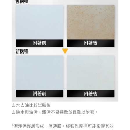
去水去油比較試驗後
去除水與油污，髒污不易擴散並且難以附著。
*潔淨保護層形成一層薄膜，經強烈摩擦可能影響其效