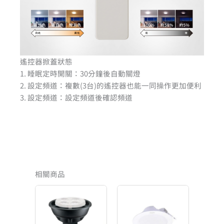
遙控器掀蓋狀態
1. 睡眠定時開關：30分鐘後自動關燈
2. 設定頻道：複數(3台)的遙控器也能一同操作更加便利
3. 設定頻道：設定頻道後確認頻道
相關商品
原
目
價
始
前
格
價
價
範
格：
格：
圍：
NT$299。
NT$209。
NT$199