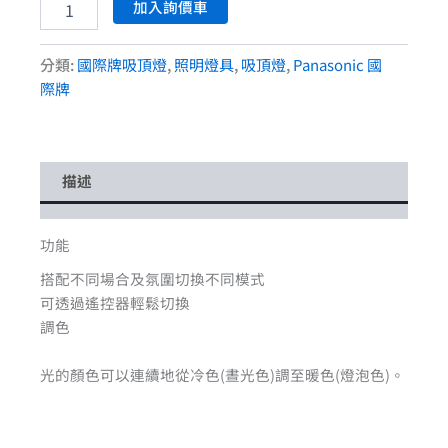
加入詢價車
分類:
國際牌吸頂燈
,
照明燈具
,
吸頂燈
,
Panasonic 國
際牌
描述
功能
搭配不同場合及氛圍切換不同模式
可透過遙控器輕鬆切換
調色
光的顏色可以連續地從冷色(晝光色)調至暖色(燈泡色)。