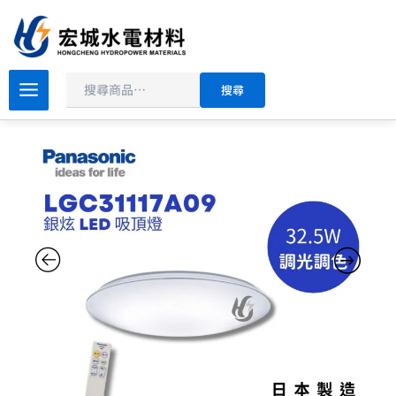
搜
跳
尋
至
主
原
目
要
PANASONIC
搜尋
國
始
前
內
際
價
價
容
牌
格：
格：
LGC31117A09
NT$5,390。
NT$4,990。
調
光
調
色
吸
頂
燈
5
坪
適
用
五
年
保