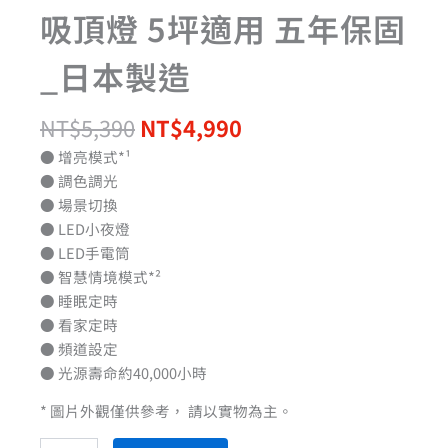
吸頂燈 5坪適用 五年保固
_日本製造
NT$
5,390
NT$
4,990
● 增亮模式*¹
● 調色調光
● 場景切換
● LED小夜燈
● LED手電筒
● 智慧情境模式*²
● 睡眠定時
● 看家定時
● 頻道設定
● 光源壽命約40,000小時
* 圖片外觀僅供參考， 請以實物為主。