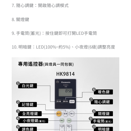
7. 隨心調鍵：開啟隨心調模式
8. 關燈鍵
9. 手電筒(蓄光)：按住鍵即可打開LED手電筒
10. 明暗鍵：LED(100%~約5%)、小夜燈(6級)調整亮度