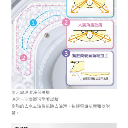
防污處理潔淨保護層
油污＋沙塵髒污附著試驗
樹脂的去水去油性能除去油污，抗靜電讓灰塵難以附
著。