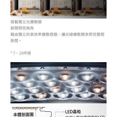
搭載獨立光擴散鏡
房間明亮無角
藉由獨立的高效率擴散透鏡，讓光線擴散開來照亮整間
房間。
* 7、10坪用