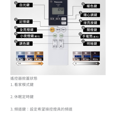
遙控器掀蓋狀態
1. 看家模式鍵
2. 休眠定時鍵
3. 頻道鍵：設定希望操控燈具的頻道