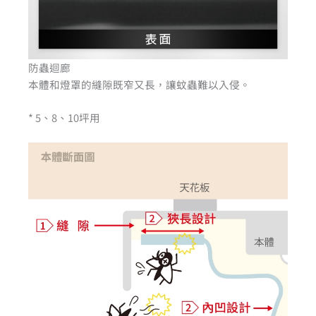
防蟲迴廊
本體和燈罩的縫隙既窄又長，讓蚊蟲難以入侵。
* 5、8、10坪用