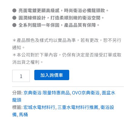
● 亮面電鍍更顯高級感，時尚衛浴必備龍頭款。
● 圓潤線條設計，打造柔順別緻的衛浴空間。
● 全系列龍頭一年保固，產品品質有保障。
＊產品顏色及樣式均以實品為準，若有更改，恕不另行
通知。
＊本公司對於下單內容，仍保有決定是否接受訂單或取
消出貨之權利。
加入詢價車
分類:
京典衛浴 限量特惠商品
,
OVO京典衛浴
,
面盆水
龍頭
標籤:
宏城水電材料行
,
三重水電材料行推薦
,
衛浴設
備
,
馬桶