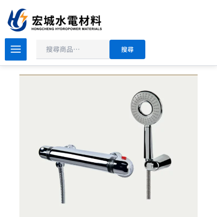
搜
跳
尋
至
主
原
目
要
OVO
搜尋
京
始
前
內
典
價
價
容
衛
格：
格：
浴
NT$3,200。
NT$2,880。
S9007
控
溫
沐
浴
龍
頭
組
_
限
量
特
惠
商