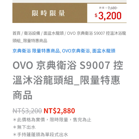
品
數
量
首頁
/
衛浴設備
/
面盆水龍頭
/ OVO 京典衛浴 S9007 控溫沐浴龍
頭組_限量特惠商品
京典衛浴 限量特惠商品
,
OVO京典衛浴
,
面盆水龍頭
OVO 京典衛浴 S9007 控
溫沐浴龍頭組_限量特惠
商品
NT$
3,200
NT$
2,880
＊此價格為實價，限時限量，售完為止
＊無下出水
＊手持蓮蓬頭為單段式出水