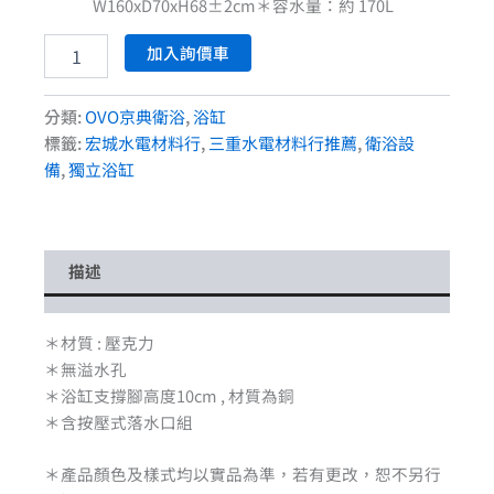
W160xD70xH68±2cm
＊容水量：約 170L
加入詢價車
分類:
OVO京典衛浴
,
浴缸
標籤:
宏城水電材料行
,
三重水電材料行推薦
,
衛浴設
備
,
獨立浴缸
描述
＊材質 : 壓克力
＊無溢水孔
＊浴缸支撐腳高度10cm , 材質為銅
＊含按壓式落水口組
＊產品顏色及樣式均以實品為準，若有更改，恕不另行