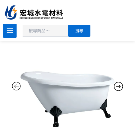
搜
跳
尋
至
主
要
OVO
搜尋
京
內
典
容
衛
浴
獨
立
浴
缸
BC820
數
量