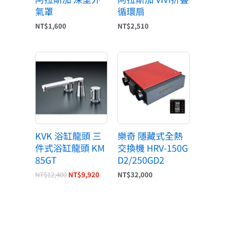
氣罩
循環扇
NT$
1,600
NT$
2,510
原
目
始
前
價
價
格：
格：
NT$12,400。
NT$9,920。
KVK 浴缸龍頭 三
樂奇 隱藏式全熱
件式浴缸龍頭 KM
交換機 HRV-150G
85GT
D2/250GD2
NT$
12,400
NT$
9,920
NT$
32,000