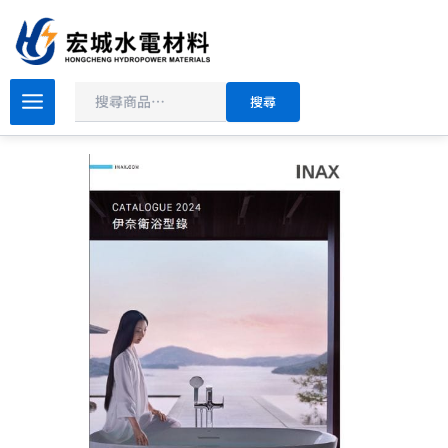
搜
跳
尋
至
主
要
搜尋
內
容