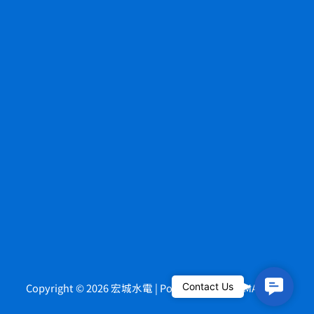
Contact
Copyright © 2026 宏城水電 | Powered by
Contact Us
HOWMAI Tech
.