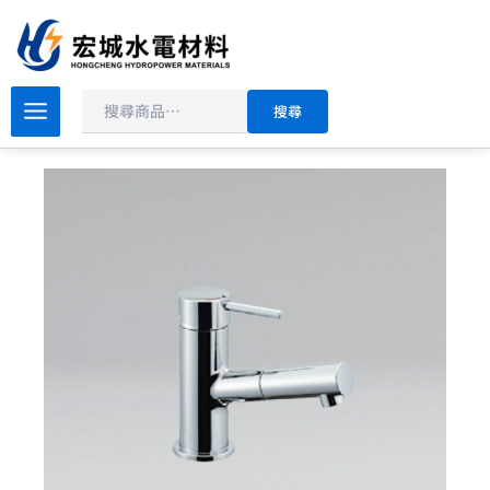
搜
跳
尋
至
主
原
目
要
INAX
搜尋
伊
始
前
內
奈
價
價
容
面
格：
格：
盆
NT$26,800。
NT$21,440。
龍
頭
LF-
E345SYC
數
量