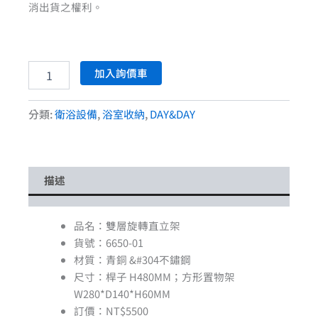
消出貨之權利。
加入詢價車
分類:
衛浴設備
,
浴室收納
,
DAY&DAY
描述
品名：雙層旋轉直立架
貨號：6650-01
材質：青銅 &#304不鏽鋼
尺寸：桿子 H480MM；方形置物架
W280*D140*H60MM
訂價：NT$5500