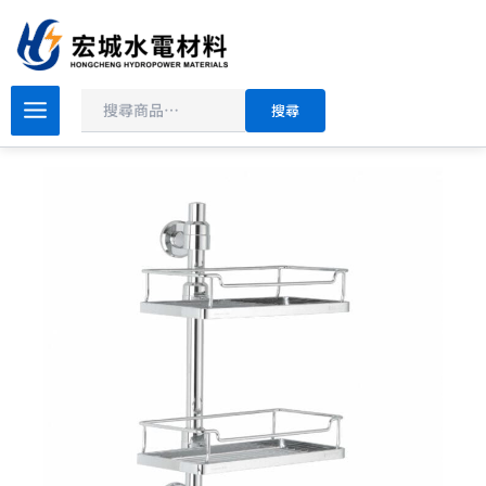
搜
跳
尋
至
主
原
目
要
DAY&DAY
搜尋
衛
始
前
內
浴
價
價
容
系
格：
格：
列
NT$5,500。
NT$4,400。
雙
層
旋
轉
直
立
架
6650-
01
數
量