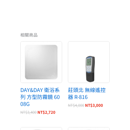
相關商品
原
目
原
目
始
前
始
前
價
價
價
價
格：
格：
格：
格：
NT$3,400。
NT$2,720。
NT$4,000。
NT$3,000。
DAY&DAY 衛浴系
莊頭北 無線遙控
列 方型防霧鏡 60
器 R-816
08G
NT$
4,000
NT$
3,000
NT$
3,400
NT$
2,720
原
目