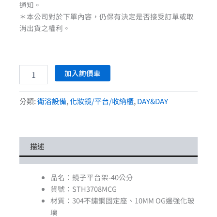
通知。
＊本公司對於下單內容，仍保有決定是否接受訂單或取
消出貨之權利。
加入詢價車
分類:
衛浴設備
,
化妝鏡/平台/收納櫃
,
DAY&DAY
描述
品名：鏡子平台架-40公分
貨號：STH3708MCG
材質：304不鏽鋼固定座、10MM OG邊強化玻
璃