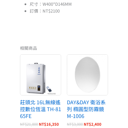
尺寸：W400*D146MM
訂價：NT$2100
相關商品
原
目
原
目
始
前
始
前
價
價
價
價
格：
格：
格：
格：
NT$21,800。
NT$16,350。
NT$3,000。
NT$2,400。
莊頭北 16L無線遙
DAY&DAY 衛浴系
控數位恆溫 TH-81
列 橢圓型防霧鏡
65FE
M-1006
NT$
21,800
NT$
16,350
NT$
3,000
NT$
2,400