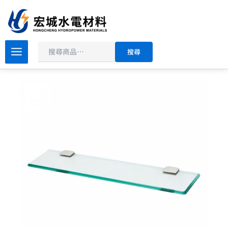
搜
跳
尋
至
主
原
目
要
DAY&DAY
搜尋
衛
始
前
內
浴
價
價
容
系
格：
格：
列
NT$2,100。
NT$1,680。
鏡
子
平
台
架-40
公
分
STH3708MCG
數
量