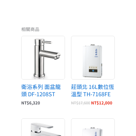
相關商品
原
目
始
前
價
價
格：
格：
NT$17,600。
NT$12,000
衛浴系列 面盆龍
莊頭北 16L數位恆
頭 DF-1208ST
溫型 TH-7168FE
NT$
6,320
NT$
17,600
NT$
12,000
原
目
始
前
價
價