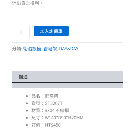
消出貨之權利。
加入詢價車
分類:
衛浴設備
,
香皂架
,
DAY&DAY
描述
品名：肥皂架
貨號：ST3207T
材質：#304 不鏽鋼
尺寸：W140*D90*H20MM
訂價：NT$450