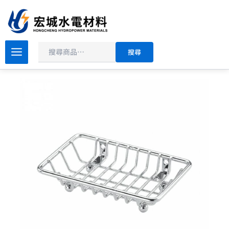
搜
跳
尋
至
主
原
目
要
DAY&DAY
搜尋
衛
始
前
內
浴
價
價
容
系
格：
格：
列
NT$450。
NT$360。
肥
皂
架
ST3207T
數
量