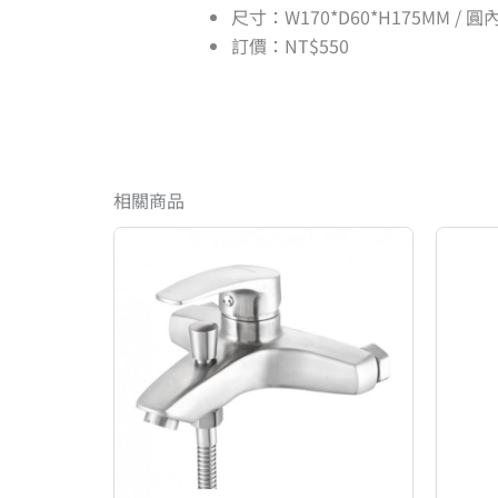
尺寸：W170*D60*H175MM / 圓
訂價：NT$550
相關商品
原
目
始
前
價
價
格：
格：
NT$12,200。
NT$9,760。