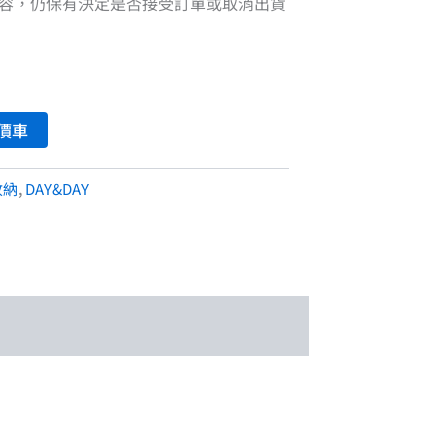
容，仍保有決定是否接受訂單或取消出貨
價車
收納
,
DAY&DAY