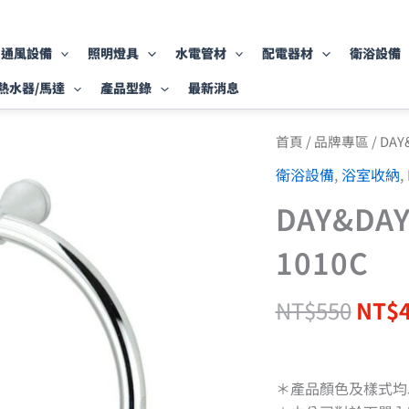
通風設備
照明燈具
水電管材
配電器材
衛浴設備
熱水器/馬達
產品型錄
最新消息
原
DAY&DAY
首頁
/
品牌專區
/
DAY
衛
始
衛浴設備
,
浴室收納
,
浴
價
系
格：
DAY&D
列
NT$
浴
巾
1010C
環
1010C
數
NT$
550
NT$
量
＊產品顏色及樣式均