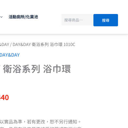
搜
尋
活動廁所/化糞池
搜尋
目
&DAY
/ DAY&DAY 衛浴系列 浴巾環 1010C
前
DAY&DAY
價
格：
AY 衛浴系列 浴巾環
550。
NT$440。
440
以實品為準，若有更改，恕不另行通知。