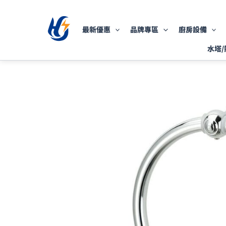
跳
至
最新優惠
品牌專區
廚房設備
主
要
水塔/
內
容