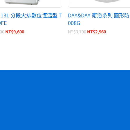
 13L 分段火排數位恆溫型 T
DAY&DAY 衛浴系列 圓形防
9FE
008G
800
NT$
9,600
NT$
3,700
NT$
2,960