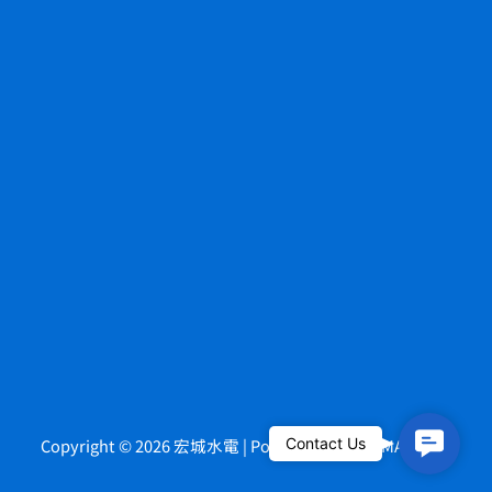
Contact
Contact Us
Copyright © 2026 宏城水電 | Powered by
HOWMAI Tech
.