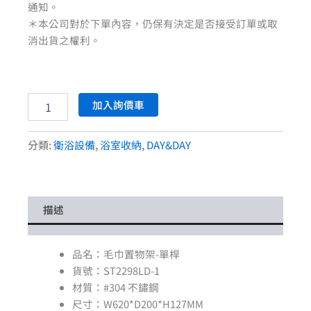
通知。
＊本公司對於下單內容，仍保有決定是否接受訂單或取
消出貨之權利。
加入詢價車
分類:
衛浴設備
,
浴室收納
,
DAY&DAY
描述
品名：毛巾置物架-單桿
貨號：ST2298LD-1
材質：#304 不鏽鋼
尺寸：W620*D200*H127MM