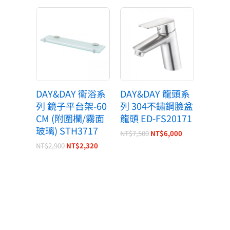
原
目
原
目
始
前
始
前
價
價
價
價
格：
格：
格：
格：
NT$2,900。
NT$2,320。
NT$7,500。
NT$6,000。
DAY&DAY 衛浴系
DAY&DAY 龍頭系
列 鏡子平台架-60
列 304不鏽鋼臉盆
CM (附圍欄/霧面
龍頭 ED-FS20171
玻璃) STH3717
NT$
7,500
NT$
6,000
NT$
2,900
NT$
2,320