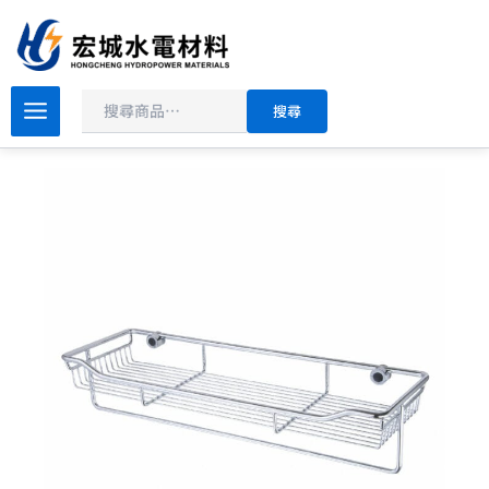
搜
跳
尋
至
主
原
目
要
DAY&DAY
搜尋
衛
始
前
內
浴
價
價
容
系
格：
格：
列
NT$3,200。
NT$2,560。
毛
巾
置
物
架-
單
桿
ST2298LD-
1
數
量