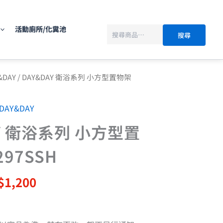
搜
尋
活動廁所/化糞池
搜尋
目
&DAY
/ DAY&DAY 衛浴系列 小方型置物架
前
價
DAY&DAY
：
格：
$1,500。
NT$1,200。
AY 衛浴系列 小方型置
297SSH
$
1,200