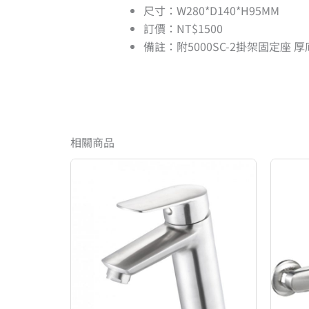
尺寸：W280*D140*H95MM
訂價：NT$1500
備註：附5000SC-2掛架固定座 厚
相關商品
原
目
始
前
價
價
格：
格：
NT$7,500。
NT$6,000。