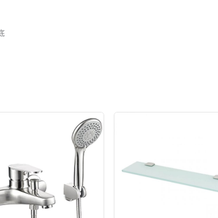
底
原
目
始
前
價
價
格：
格：
NT$2,250。
NT$1,800。