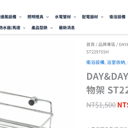
通風設備
照明燈具
水電管材
配電器材
衛浴設備
熱水器/馬達
產品型錄
最新消息
原
DAY&DAY
首頁
/
品牌專區
/
DAY
衛
始
ST2297SSH
浴
價
系
衛浴設備
,
浴室收納
,
格
列
NT
小
DAY&D
方
型
物架 ST2
置
物
架
NT$
1,500
NT
ST2297SSH
數
量