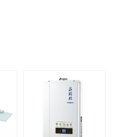
原
目
始
前
價
價
格：
格：
NT$18,200。
NT$13,000。