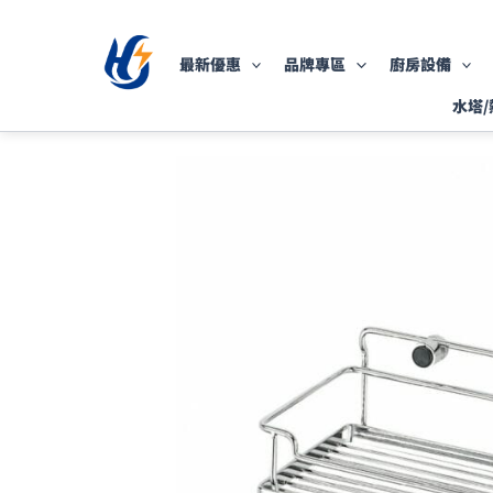
跳
至
最新優惠
品牌專區
廚房設備
主
要
水塔/
內
容