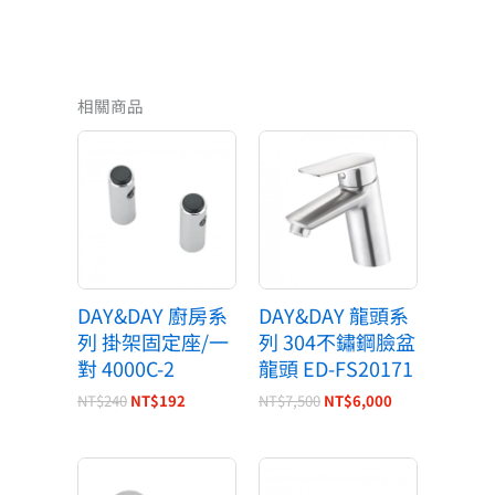
相關商品
原
目
原
目
始
前
始
前
價
價
價
價
格：
格：
格：
格：
NT$240。
NT$192。
NT$7,500。
NT$6,000。
DAY&DAY 廚房系
DAY&DAY 龍頭系
列 掛架固定座/一
列 304不鏽鋼臉盆
對 4000C-2
龍頭 ED-FS20171
NT$
240
NT$
192
NT$
7,500
NT$
6,000
原
目
原
目
始
前
始
前