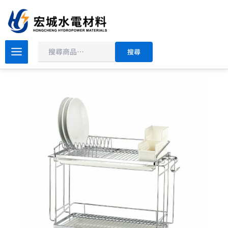
搜
跳
尋
至
主
原
目
要
DAY&DAY
搜尋
廚
始
前
內
房
價
價
容
系
格：
格：
列
NT$7,000。
NT$5,600。
雙
層
置
物
架
ST3078D
數
量