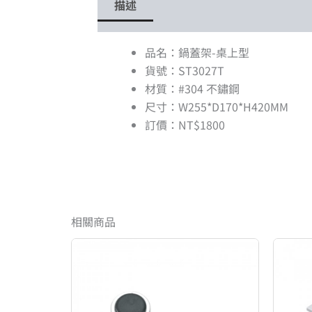
描述
品名：鍋蓋架-桌上型
貨號：ST3027T
材質：#304 不鏽鋼
尺寸：W255*D170*H420MM
訂價：NT$1800
相關商品
原
目
始
前
價
價
格：
格：
NT$150。
NT$120。