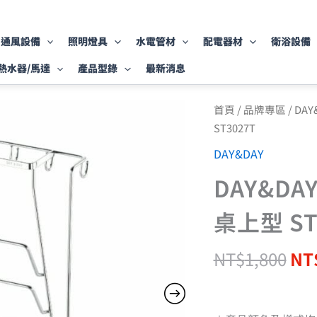
通風設備
照明燈具
水電管材
配電器材
衛浴設備
熱水器/馬達
產品型錄
最新消息
原
DAY&DAY
首頁
/
品牌專區
/
DAY
廚
始
ST3027T
房
價
系
DAY&DAY
格
列
NT
鍋
DAY&DA
蓋
架-
桌上型 ST
桌
上
型
NT$
1,800
NT
ST3027T
數
量