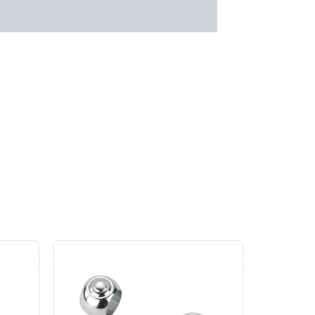
原
目
始
前
價
價
格：
格：
NT$500。
NT$400。