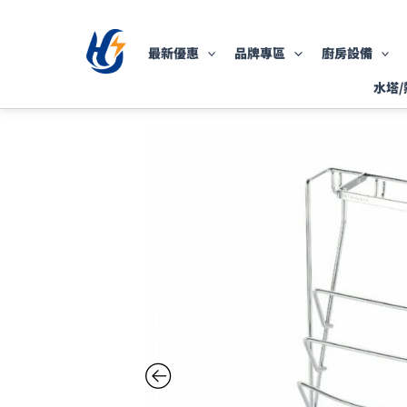
跳
至
最新優惠
品牌專區
廚房設備
主
要
水塔/
內
容