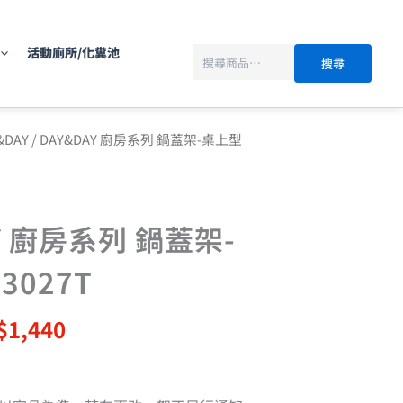
搜
尋
活動廁所/化糞池
搜尋
目
&DAY
/ DAY&DAY 廚房系列 鍋蓋架-桌上型
前
價
：
格：
$1,800。
NT$1,440。
Y 廚房系列 鍋蓋架-
3027T
$
1,440