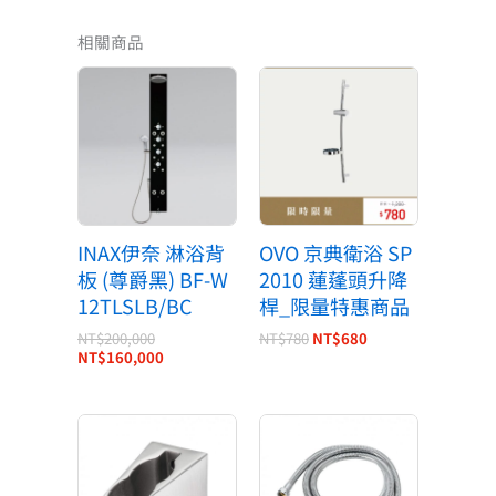
相關商品
原
目
原
目
始
前
始
前
價
價
價
價
格：
格：
格：
格：
NT$200,000。
NT$160,000。
NT$780。
NT$680。
INAX伊奈 淋浴背
OVO 京典衛浴 SP
板 (尊爵黑) BF-W
2010 蓮蓬頭升降
12TLSLB/BC
桿_限量特惠商品
NT$
200,000
NT$
780
NT$
680
NT$
160,000
原
目
原
目
始
前
始
前
價
價
價
價
格：
格：
格：
格：