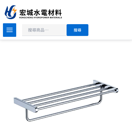
搜
跳
尋
至
主
原
目
要
BOSS
搜尋
304
始
前
內
不
價
價
容
銹
格：
格：
鋼
NT$3,500。
NT$2,100。
雙
層
置
物
架
600mm
D-
11010
數
量