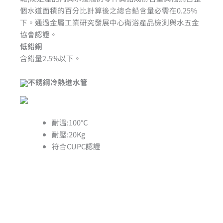
個水道面積的百分比計算後之總合鉛含量必需在0.25%
下。通過金屬工業研究發展中心衛浴產品檢測與水五金
協會認證。
低鉛銅
含鉛量2.5%以下。
不銹鋼冷熱進水管
耐溫:100℃
耐壓:20Kg
符合CUPC認證