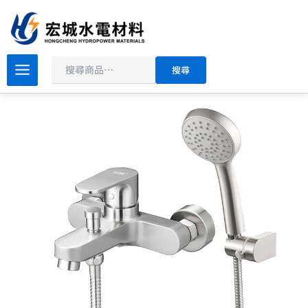
搜
跳
尋
至
主
原
目
要
BOSS
搜尋
304
始
前
內
不
價
價
容
銹
格：
格：
鋼
NT$8,000。
NT$4,800。
沐
浴
龍
頭
108066
數
量