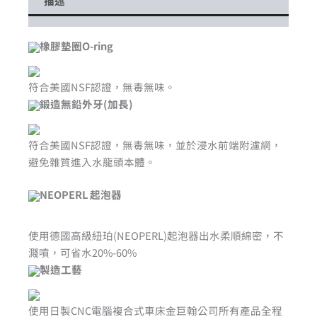
描述
橡膠墊圈O-ring
符合美國NSF認證，無毒無味。
鍛造無鉛外牙(加長)
符合美國NSF認證，無毒無味，並於浸水前端附濾網，
避免雜質進入水龍頭本體。
NEOPERL 起泡器
使用德國高級紐珀(NEOPERL)起泡器出水柔順綿密，不
濺噴，可省水20%-60%
製造工藝
使用日製CNC電腦複合式車床金巨翰公司所有產品全程