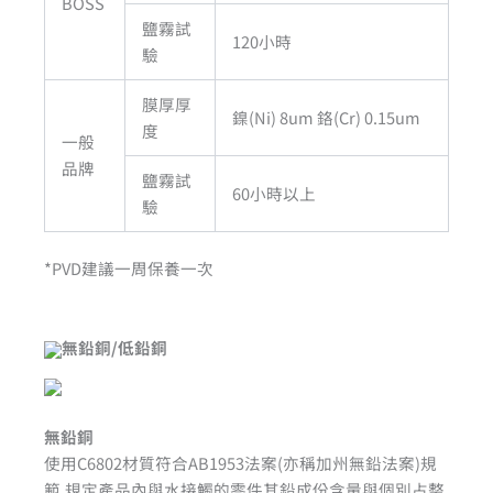
BOSS
鹽霧試
120小時
驗
膜厚厚
鎳(Ni) 8um 鉻(Cr) 0.15um
度
一般
品牌
鹽霧試
60小時以上
驗
*PVD建議一周保養一次
無鉛銅/低鉛銅
無鉛銅
使用C6802材質符合AB1953法案(亦稱加州無鉛法案)規
範,規定產品內與水接觸的零件其鉛成份含量與個別占整