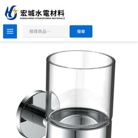
搜
跳
尋
至
主
原
目
要
BOSS
搜尋
304
始
前
內
不
價
價
容
銹
格：
格：
鋼
NT$800。
NT$480。
杯
架
D-
15005
數
量