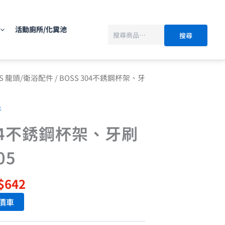
搜
尋
活動廁所/化糞池
搜尋
目
SS 龍頭/衛浴配件
/ BOSS 304不銹鋼杯架、牙
前
價
件
：
格：
$1,070。
NT$642。
304不銹鋼杯架、牙刷
05
$
642
價車