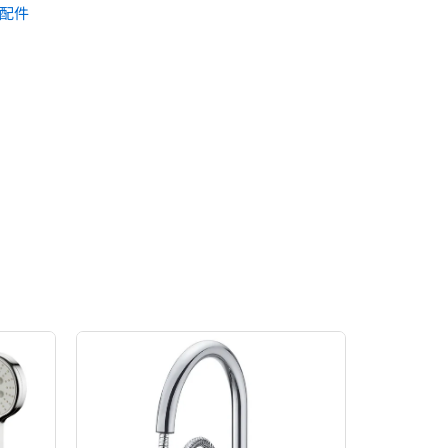
浴配件
原
目
始
前
價
價
格：
格：
。
NT$12,000。
NT$7,200。