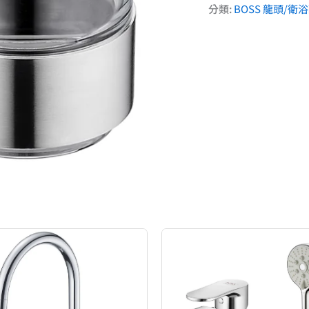
分類:
BOSS 龍頭/衛
原
目
原
目
始
前
始
前
價
價
價
價
格：
格：
格：
格：
NT$7,670。
NT$4,602。
NT$10,670。
NT$6,402