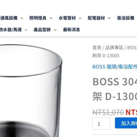
通風設備
照明燈具
水電管材
配電器材
衛浴設備
熱水器/馬達
產品型錄
最新消息
原
BOSS
首頁
/
品牌專區
/
BO
304
始
刷架 D-13005
不
價
銹
BOSS 龍頭/衛浴配
格
鋼
NT
杯
BOSS 
架、
牙
架 D-130
刷
架
D-
NT$
1,070
NT
13005
數
加入詢
量