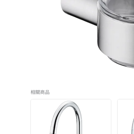
相關商品
原
目
始
前
價
價
格：
格：
NT$13,340。
NT$8,004。