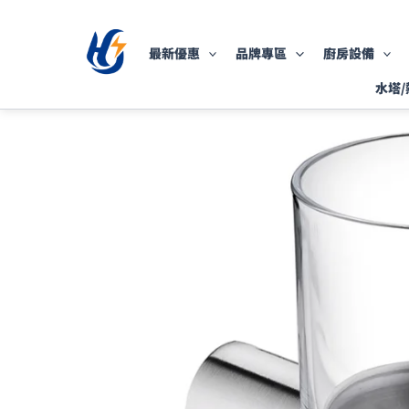
跳
至
最新優惠
品牌專區
廚房設備
主
要
水塔/
內
容