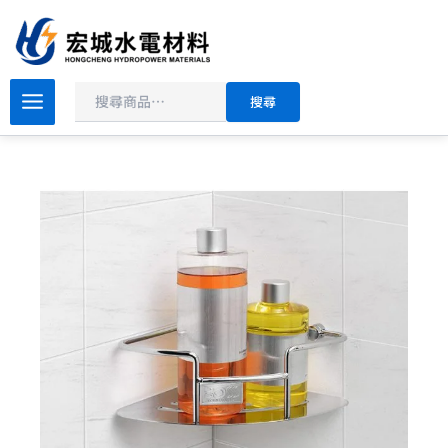
搜
跳
尋
至
主
要
搜尋
內
容