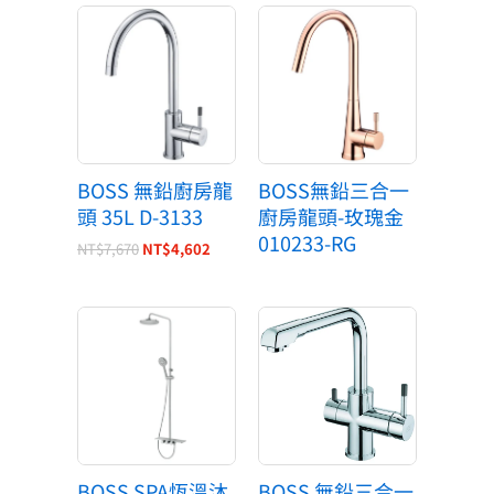
原
目
始
前
價
價
格：
格：
NT$7,670。
NT$4,602。
BOSS 無鉛廚房龍
BOSS無鉛三合一
頭 35L D-3133
廚房龍頭-玫瑰金
010233-RG
NT$
7,670
NT$
4,602
原
目
原
目
始
前
始
前
價
價
價
價
格：
格：
格：
格：
NT$20,000。
NT$12,000。
NT$10,670。
NT$5,335。
BOSS SPA恆溫沐
BOSS 無鉛三合一