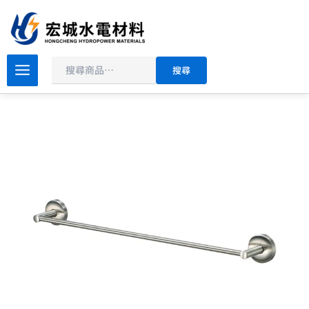
搜
跳
尋
至
主
原
目
要
BOSS
搜尋
304
始
前
內
不
價
價
容
銹
格：
格：
鋼
NT$2,170。
NT$1,302。
單
桿
毛
巾
架
750mm
D-
3601-
1
數
量