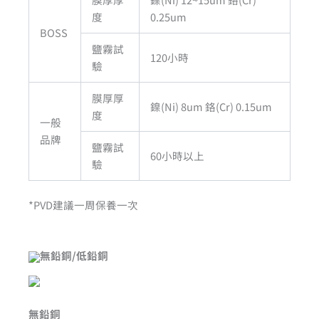
度
0.25um
BOSS
鹽霧試
120小時
驗
膜厚厚
鎳(Ni) 8um 鉻(Cr) 0.15um
度
一般
品牌
鹽霧試
60小時以上
驗
*PVD建議一周保養一次
無鉛銅/低鉛銅
無鉛銅