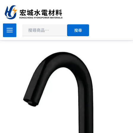
搜
跳
尋
至
主
原
目
要
BOSS
搜尋
面
始
前
內
盆
價
價
容
感
格：
格：
應
NT$13,340。
NT$8,004。
龍
頭
AC/DC
消
光
黑
D-
882
數
量