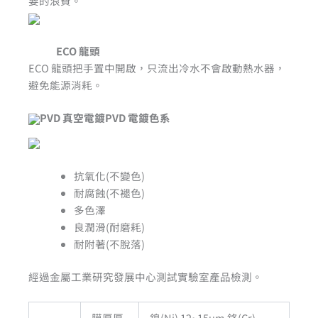
要的浪費。
ECO 龍頭
ECO 龍頭把手置中開啟，只流出冷水不會啟動熱水器，
避免能源消耗。
PVD 真空電鍍PVD 電鍍色系
抗氧化(不變色)
耐腐蝕(不褪色)
多色澤
良潤滑(耐磨耗)
耐附著(不脫落)
經過金屬工業研究發展中心測試實驗室產品檢測。
膜厚厚
鎳(Ni) 12~15um 鉻(Cr)