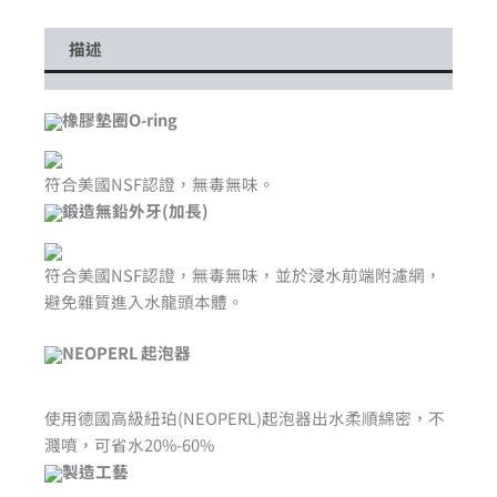
描述
橡膠墊圈O-ring
符合美國NSF認證，無毒無味。
鍛造無鉛外牙(加長)
符合美國NSF認證，無毒無味，並於浸水前端附濾網，
避免雜質進入水龍頭本體。
NEOPERL 起泡器
使用德國高級紐珀(NEOPERL)起泡器出水柔順綿密，不
濺噴，可省水20%-60%
製造工藝