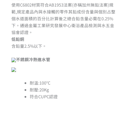
使用C6802材質符合AB1953法案(亦稱加州無鉛法案)規
範,規定產品內與水接觸的零件其鉛成份含量與個別占整
個水道面積的百分比計算後之總合鉛含量必需在0.25%
下。通過金屬工業研究發展中心衛浴產品檢測與水五金
協會認證。
低鉛銅
含鉛量2.5%以下。
不銹鋼冷熱進水管
耐溫:100℃
耐壓:20Kg
符合CUPC認證