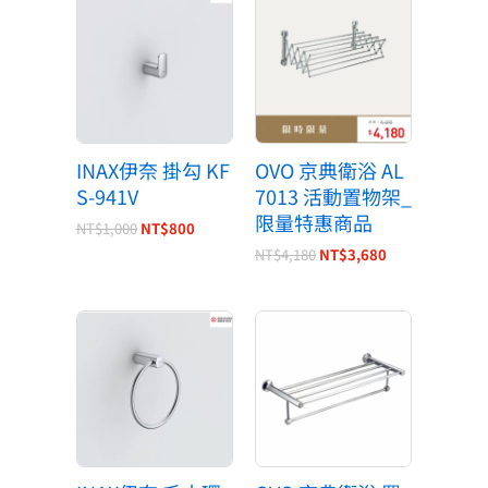
始
前
始
前
價
價
價
價
格：
格：
格：
格：
NT$1,000。
NT$800。
NT$4,180。
NT$3,680。
INAX伊奈 掛勾 KF
OVO 京典衛浴 AL
S-941V
7013 活動置物架_
限量特惠商品
NT$
1,000
NT$
800
NT$
4,180
NT$
3,680
原
目
原
目
始
前
始
前
價
價
價
價
格：
格：
格：
格：
NT$1,500。
NT$1,200。
NT$1,380。
NT$1,160。