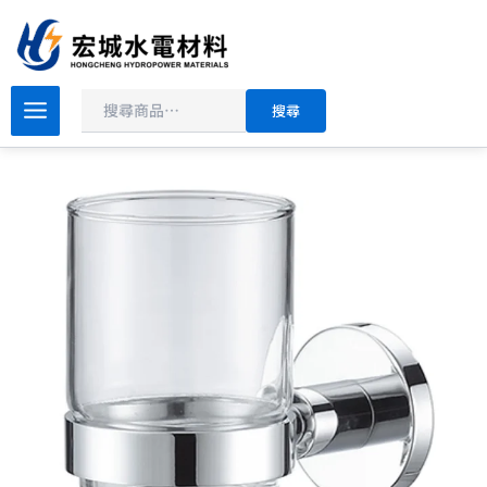
搜
跳
尋
至
主
原
目
要
BOSS
搜尋
漱
始
前
內
口
價
價
容
杯
格：
格：
架
NT$900。
NT$540。
D-
3305
數
量