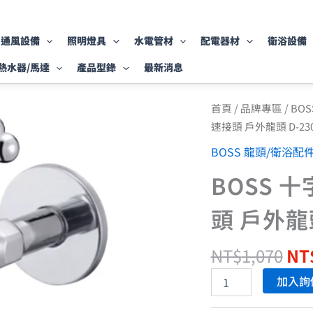
通風設備
照明燈具
水電管材
配電器材
衛浴設備
熱水器/馬達
產品型錄
最新消息
原
BOSS
首頁
/
品牌專區
/
BO
十
始
速接頭 戶外龍頭 D-23
字
價
陶
BOSS 龍頭/衛浴配
格
瓷
NT
長
BOSS 
栓
附
頭 戶外龍頭
快
速
接
NT$
1,070
NT
頭
戶
加入詢
外
龍