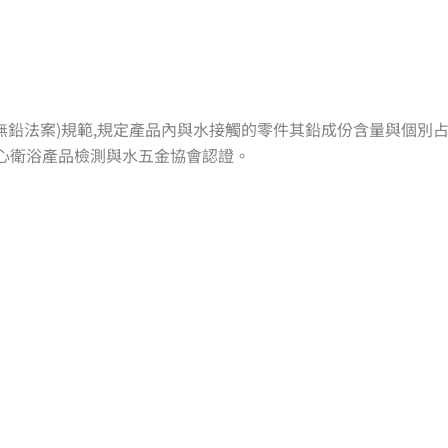
稱加州無鉛法案)規範,規定產品內與水接觸的零件其鉛成份含量與個
中心衛浴產品檢測與水五金協會認證。