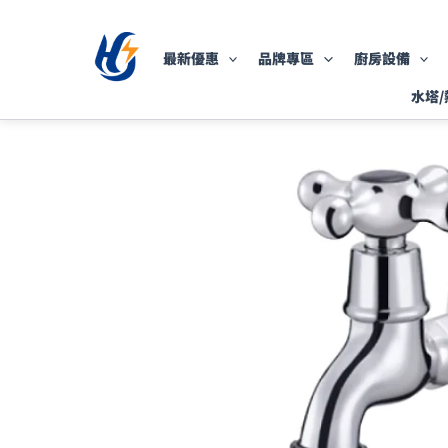
跳
至
最新優惠
品牌專區
廚房設備
主
要
水塔/
內
容