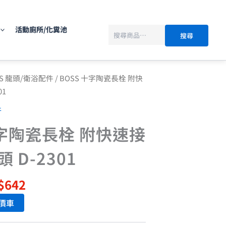
搜
尋
活動廁所/化糞池
搜尋
目
SS 龍頭/衛浴配件
/ BOSS 十字陶瓷長栓 附快
前
01
價
件
：
格：
$1,070。
NT$642。
十字陶瓷長栓 附快速接
 D-2301
$
642
價車