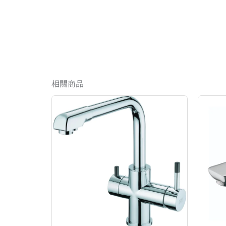
相關商品
原
目
始
前
價
價
格：
格：
NT$10,670。
NT$5,335。