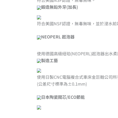
符合美國NSF認證，無毒無味。
鍛造無鉛外牙(加長)
符合美國NSF認證，無毒無味，並於浸水
NEOPERL 起泡器
使用德國高級紐珀(NEOPERL)起泡器出水
製造工藝
使用日製CNC電腦複合式車床金巨翰公司
(公差尺寸標準為±0.1mm)
日本陶瓷閥芯/ECO節能