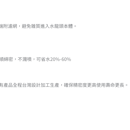
前端附濾網，避免雜質進入水龍頭本體。
柔順綿密，不濺噴，可省水20%-60%
所有產品全程台灣設計加工生產，確保精密度更高使用壽命更長。