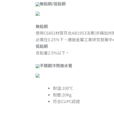
無鉛銅/低鉛銅
無鉛銅
使用C6802材質符合AB1953法案(亦
必需在0.25%下。通過金屬工業研究發展
低鉛銅
含鉛量2.5%以下。
不銹鋼冷熱進水管
耐溫:100℃
耐壓:20Kg
符合CUPC認證