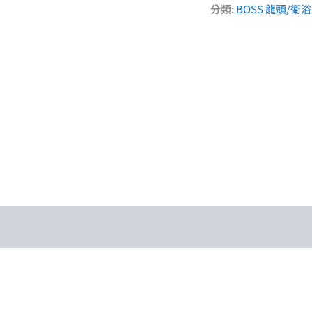
頭
分類:
BOSS 龍頭/衛
D-
2301
數
量