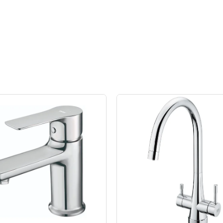
原
目
原
目
始
前
始
前
價
價
價
價
格：
格：
格：
格：
NT$7,670。
NT$4,602。
NT$13,340。
NT$8,004