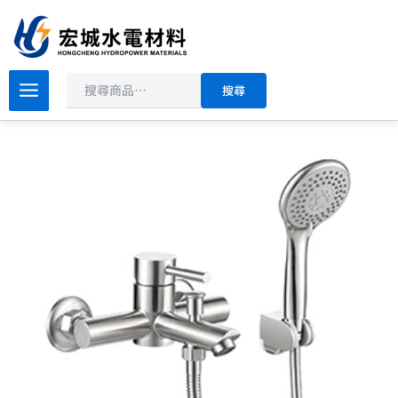
搜
跳
尋
至
主
要
衛
搜尋
浴
內
系
容
列
沐
浴
龍
頭
DF-
2708ST
數
量