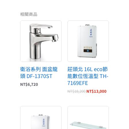
相關商品
原
目
始
前
價
價
格：
格：
NT$18,200。
NT$13,000
衛浴系列 面盆龍
莊頭北 16L eco節
頭 DF-1370ST
能數位恆溫型 TH-
7169EFE
NT$
6,720
NT$
18,200
NT$
13,000
原
目
原
目
始
前
始
前
價
價
價
價
格：
格：
格：
格：
NT$20,300。
NT$15,225。
NT$2,900。
NT$2,320。