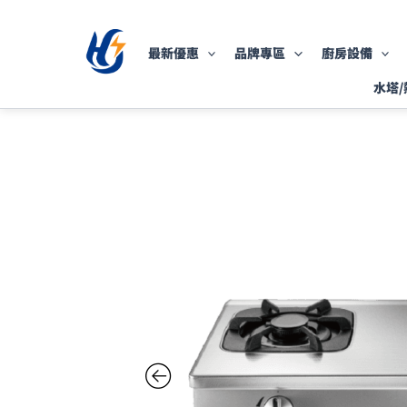
跳
至
最新優惠
品牌專區
廚房設備
主
要
水塔/
內
容