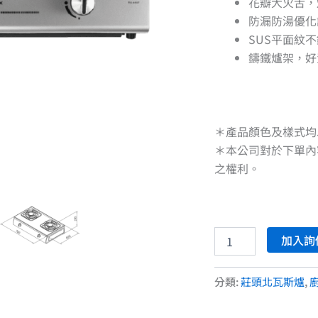
花瓣大火舌，
防漏防湯優化
SUS平面紋
鑄鐵爐架，好
＊產品顏色及樣式均
＊本公司對於下單內
之權利。
加入詢
分類:
莊頭北瓦斯爐
,