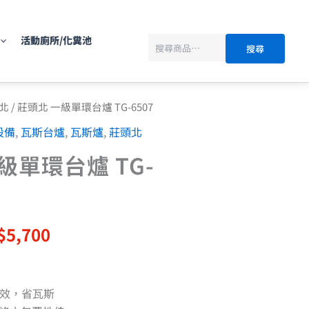
搜
尋
活動廁所/化糞池
搜尋
目
北
/ 莊頭北 一級單環台爐 TG-6507
前
設備
,
瓦斯台爐
,
瓦斯爐
,
莊頭北
價
：
格：
級單環台爐 TG-
$7,600。
NT$5,700。
$
5,700
熱效，省瓦斯