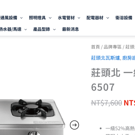
通風設備
照明燈具
水電管材
配電器材
衛浴設備
熱水器/馬達
產品型錄
最新消息
原
莊
首頁
/
品牌專區
/
莊頭
頭
始
莊頭北瓦斯爐
,
廚房
北
價
一
格
莊頭北 一
級
NT
單
環
6507
台
爐
TG-
NT$
7,600
NT
6507
數
量
一級52%高