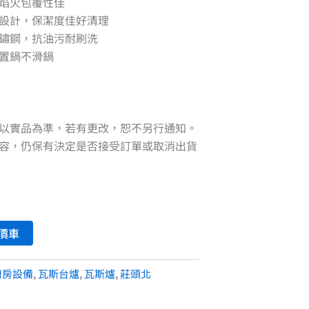
焰火包覆性佳
設計，保潔度佳好清理
不鏽鋼，抗油污耐刷洗
置鍋不滑鍋
以實品為準，若有更改，恕不另行通知。
容，仍保有決定是否接受訂單或取消出貨
價車
廚房設備
,
瓦斯台爐
,
瓦斯爐
,
莊頭北