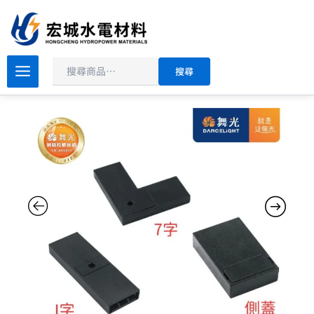
搜
跳
尋
至
主
價
要
舞
搜尋
光
格
內
米
範
容
開
圍：
朗
NT$22
柔
到
性
軌
NT$44
道
配
件
數
量