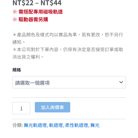
NT$
22
–
NT$
44
※ 需搭配專用磁吸軌道
※ 驅動器需另購
＊產品顏色及樣式均以實品為準，若有更改，恕不另行
通知。
＊本公司對於下單內容，仍保有決定是否接受訂單或取
消出貨之權利。
規格
加入詢價車
分類:
舞光軌道燈
,
軌道燈
,
柔性軌道燈
,
舞光