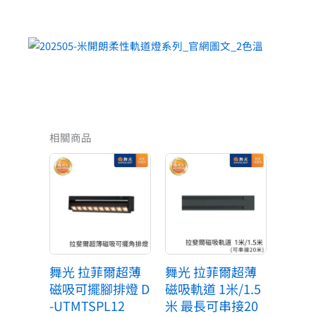
相關商品
原
目
價
始
前
格
價
價
範
格：
格：
圍：
NT$7,500。
NT$825。
NT$440
到
NT$660
舞光 拉菲爾超薄
舞光 拉菲爾超薄
磁吸可擺腳排燈 D
磁吸軌道 1米/1.5
-UTMTSPL12
米 最長可串接20