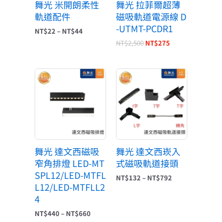
舞光 米開朗柔性
舞光 拉菲爾超薄
軌道配件
磁吸軌道電源線 D
-UTMT-PCDR1
NT$
22
–
NT$
44
NT$
2,500
NT$
275
價
價
格
格
範
範
圍：
圍：
NT$440
NT$132
到
到
NT$660
NT$792
舞光 達文西磁吸
舞光 達文西崁入
窄角排燈 LED-MT
式磁吸軌道接頭
SPL12/LED-MTFL
NT$
132
–
NT$
792
L12/LED-MTFLL2
4
NT$
440
–
NT$
660