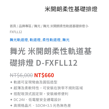
首頁
/
品牌專區
/
舞光
/ 舞光 米開朗柔性軌道基礎排燈 D-
FXFLL12
舞光軌道燈
,
軌道燈
,
柔性軌道燈
,
舞光
舞光 米開朗柔性軌道基
礎排燈 D-FXFLL12
NT$
6,000
NT$
660
✦ 軌道可呈現彎曲及圓弧造型
✦ 超薄及柔軟特性，可安裝在狹窄不規則區域
✦ 搭配吸頂式固定架，安裝維修便利
✦ DC 24V．低電壓安全通電設計
✦ 高規格晶片．SDCM<3.5 光色無色差