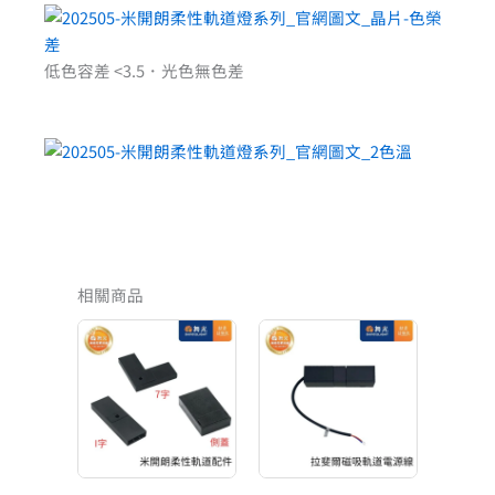
低色容差 <3.5．光色無色差
相關商品
價
原
目
格
始
前
範
價
價
圍：
格：
格：
NT$22
NT$2,500。
NT$275。
到
NT$44