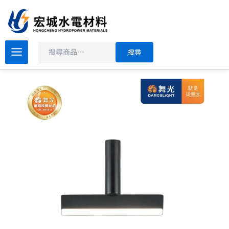
搜
跳
尋
至
主
原
目
要
舞
搜尋
光
始
前
內
米
價
價
容
開
格：
格：
朗
NT$6,000。
NT$660。
柔
性
軌
道
基
礎
排
燈
D-
FXFLL12
數
量