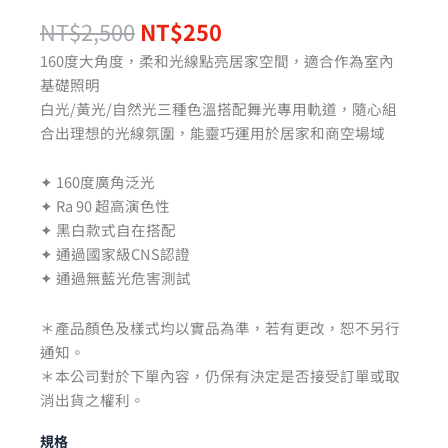
NT$
2,500
NT$
250
160度大角度，柔和光線點亮居家空間，適合作為室內
基礎照明
白光/黃光/自然光三種色溫搭配舞光專用軌道，隨心組
合出理想的光線氛圍，能靈巧運用於居家和商空場域
✦ 160度廣角泛光
✦ Ra 90 超高演色性
✦ 黑白款式自在搭配
✦ 通過國家級CNS認證
✦ 通過無藍光危害測試
＊產品顏色及樣式均以實品為準，若有更改，恕不另行
通知。
＊本公司對於下單內容，仍保有決定是否接受訂單或取
消出貨之權利。
規格