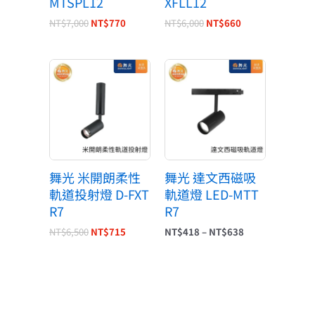
MTSPL12
XFLL12
NT$
7,000
NT$
770
NT$
6,000
NT$
660
原
目
價
始
前
格
價
價
範
格：
格：
圍：
NT$6,500。
NT$715。
NT$418
到
NT$638
舞光 米開朗柔性
舞光 達文西磁吸
軌道投射燈 D-FXT
軌道燈 LED-MTT
R7
R7
NT$
6,500
NT$
715
NT$
418
–
NT$
638