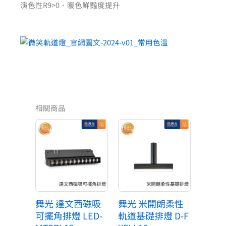
演色性R9>0．暖色鮮豔度提升
相關商品
原
目
原
目
始
前
始
前
價
價
價
價
格：
格：
格：
格：
NT$7,000。
NT$770。
NT$6,000。
NT$660。
舞光 達文西磁吸
舞光 米開朗柔性
可擺角排燈 LED-
軌道基礎排燈 D-F