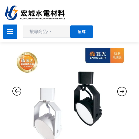
搜
跳
尋
至
主
原
目
要
舞
搜尋
光
始
前
內
歡
價
價
容
樂
格：
格：
基
NT$2,500。
NT$250。
礎
軌
道
燈
D-
TRJY8
8W
黑
殼/
白
殼
數
量