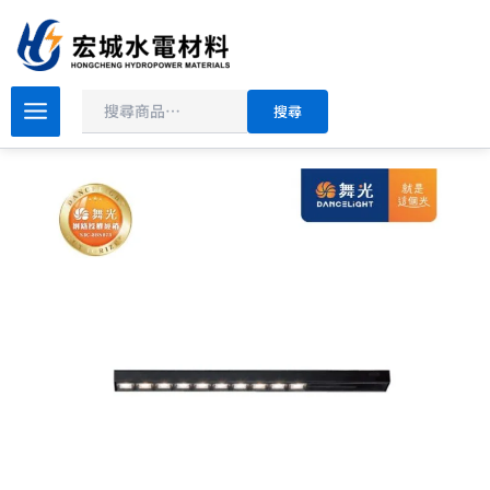
搜
跳
尋
至
主
價
要
舞
搜尋
光
格
內
拉
範
容
菲
圍：
爾
NT$660
超
到
薄
磁
NT$990
吸
基
礎
投
射
排
燈
D-
UTMTSPL8/D-
UTMTSPL15
數