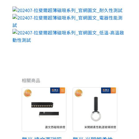
相關商品
價
原
目
格
始
前
範
價
價
圍：
格：
格：
NT$440
NT$7,000。
NT$770。
到
NT$660