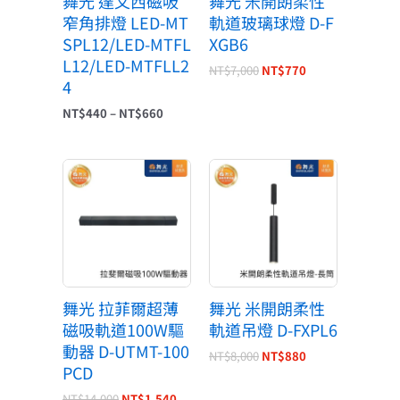
舞光 達文西磁吸
舞光 米開朗柔性
窄角排燈 LED-MT
軌道玻璃球燈 D-F
SPL12/LED-MTFL
XGB6
L12/LED-MTFLL2
NT$
7,000
NT$
770
4
NT$
440
–
NT$
660
原
目
原
目
始
前
始
前
價
價
價
價
格：
格：
格：
格：
NT$14,000。
NT$1,540。
NT$8,000。
NT$880。
舞光 拉菲爾超薄
舞光 米開朗柔性
磁吸軌道100W驅
軌道吊燈 D-FXPL6
動器 D-UTMT-100
NT$
8,000
NT$
880
PCD
NT$
14,000
NT$
1,540