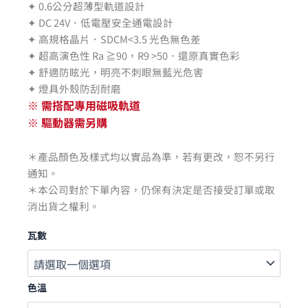
✦ 0.6公分超薄型軌道設計
✦ DC 24V．低電壓安全通電設計
✦ 高規格晶片．SDCM<3.5 光色無色差
✦ 超高演色性 Ra ≧90，R9 >50．還原真實色彩
✦ 舒適防眩光，明亮不刺眼無藍光危害
✦ 燈具外殼防刮耐磨
※ 需搭配專用磁吸軌道
※ 驅動器需另購
＊產品顏色及樣式均以實品為準，若有更改，恕不另行
通知。
＊本公司對於下單內容，仍保有決定是否接受訂單或取
消出貨之權利。
瓦數
色溫