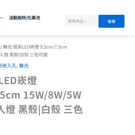
搜
尋
活動廁所/化糞池
搜尋
價
/ 舞光 微笑LED崁燈 9.5cm/7.5cm
格
嵌入燈 黑殼|白殼 三色可選
範
分崁入孔
,
舞光
圍：
NT$170
LED崁燈
到
.5cm 15W/8W/5W
NT$550
燈 黑殼|白殼 三色