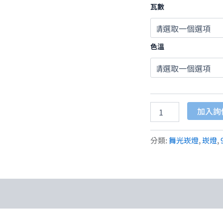
瓦數
色溫
加入詢
分類:
舞光崁燈
,
崁燈
,