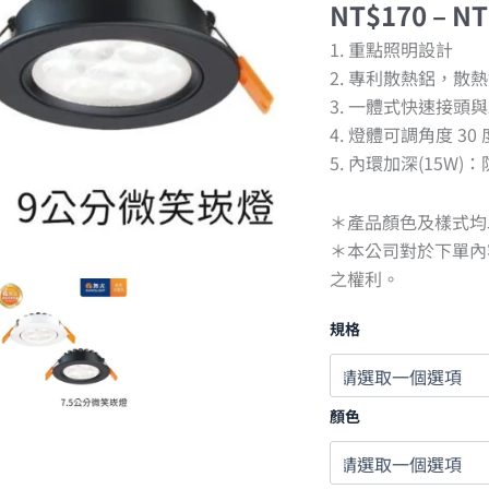
黑
NT$
170
–
NT
殼|
1. 重點照明設計
白
殼
2. 專利散熱鋁，散
三
3. 一體式快速接頭
色
4. 燈體可調角度 30 
可
選
5. 內環加深(15W
數
量
＊產品顏色及樣式均
＊本公司對於下單內
之權利。
規格
顏色