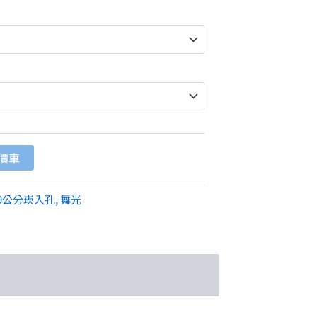
價車
9公分崁入孔
,
舞光