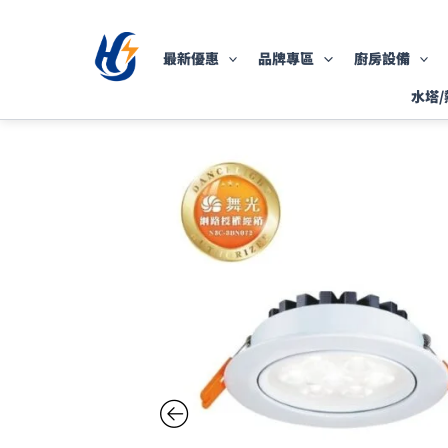
跳
至
最新優惠
品牌專區
廚房設備
主
要
水塔/
內
容