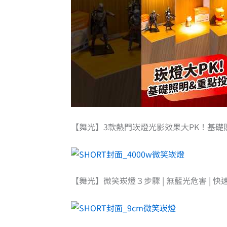
【舞光】3款熱門崁燈光影效果大PK！基礎
【舞光】微笑崁燈３步驟 | 無藍光危害 | 