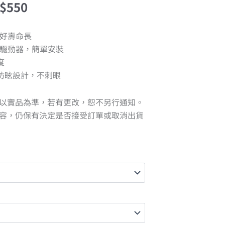
$
550
熱好壽命長
與驅動器，簡單安裝
度
)：防眩設計，不刺眼
以實品為準，若有更改，恕不另行通知。
容，仍保有決定是否接受訂單或取消出貨