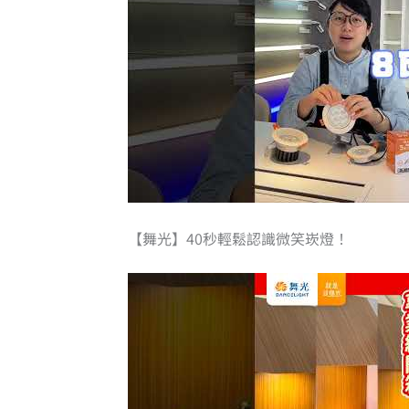
【舞光】40秒輕鬆認識微笑崁燈！