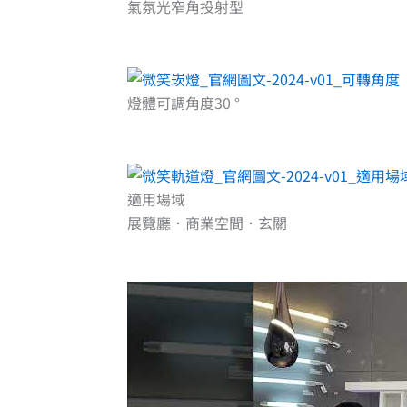
氣氛光窄角投射型
燈體可調角度30 °
適用場域
展覽廳．商業空間．玄關