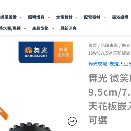
通風設備
照明燈具
水電管材
配電器材
衛浴設備
熱水器/馬達
產品型錄
最新消息
舞
首頁
/
品牌專區
/
舞光
光
15W/8W/5W 天花板
微
笑
舞光崁燈
,
崁燈
,
9公
LED
崁
舞光 微笑
燈
9.5cm/7.5cm
9.5cm/7
15W/8W/5W
天
天花板嵌入
花
板
嵌
可選
入
燈