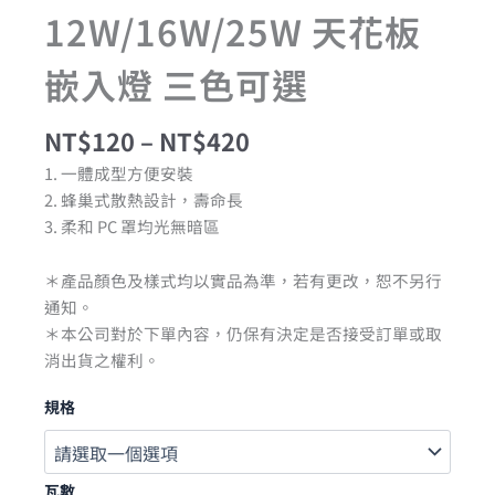
12W/16W/25W 天花板
嵌入燈 三色可選
NT$
120
–
NT$
420
1. 一體成型方便安裝
2. 蜂巢式散熱設計，壽命長
3. 柔和 PC 罩均光無暗區
＊產品顏色及樣式均以實品為準，若有更改，恕不另行
通知。
＊本公司對於下單內容，仍保有決定是否接受訂單或取
消出貨之權利。
規格
瓦數