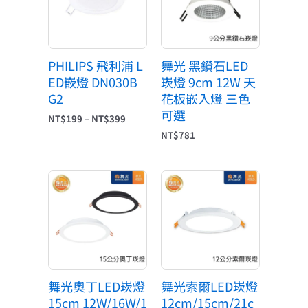
NT$199
到
NT$399
PHILIPS 飛利浦 L
舞光 黑鑽石LED
ED嵌燈 DN030B
崁燈 9cm 12W 天
G2
花板嵌入燈 三色
可選
NT$
199
–
NT$
399
NT$
781
價
價
格
格
範
範
圍：
圍：
NT$1
NT$120
到
到
NT$200
NT$420
舞光奧丁LED崁燈
舞光索爾LED崁燈
15cm 12W/16W/1
12cm/15cm/21c