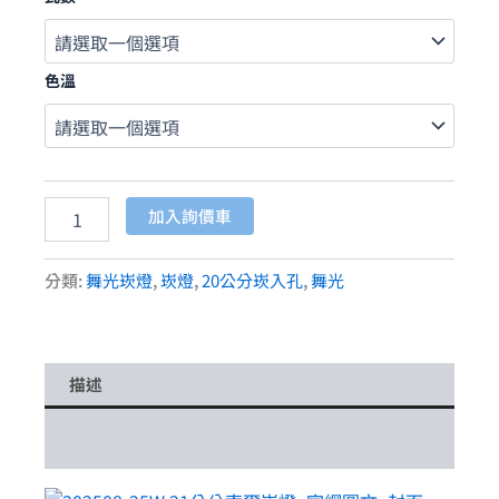
色溫
加入詢價車
分類:
舞光崁燈
,
崁燈
,
20公分崁入孔
,
舞光
描述
額外資訊