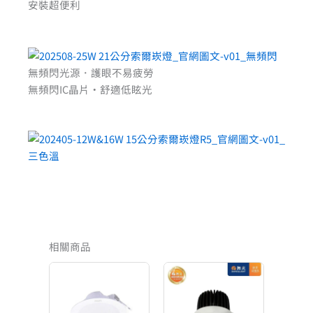
安裝超便利
無頻閃光源．護眼不易疲勞
無頻閃IC晶片‧舒適低眩光
相關商品
價
格
範
圍：