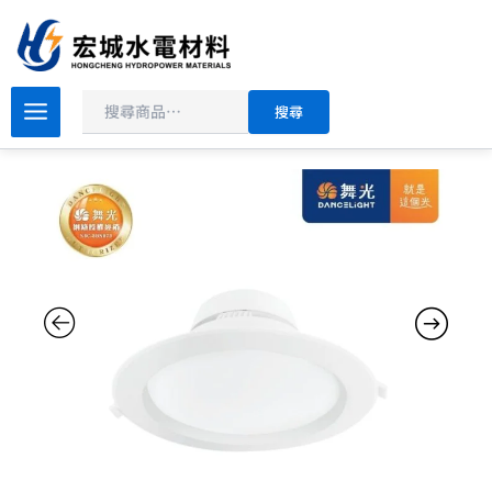
搜
跳
尋
至
主
價
要
舞
搜尋
光
格
內
索
範
容
爾
圍：
LED
NT$120
崁
到
燈
12cm/15cm/21cm
NT$420
12W/16W/25W
天
花
板
嵌
入
燈
三
色
可
選