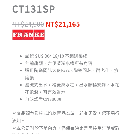
CT131SP
NT$
24,900
NT$
21,165
嚴選 SUS 304 18/10 不鏽鋼製成
伸縮龍頭，方便清潔水槽所有角落
選用陶瓷閥芯大廠Kerox 陶瓷閥芯，耐老化，抗
磨損
層流式出水，格菱紋水柱，出水順暢安靜，水花
不飛濺，可有效省水
無鉛認證CNS8088
＊產品顏色及樣式均以實品為準，若有更改，恕不另行
通知。
＊本公司對於下單內容，仍保有決定是否接受訂單或取