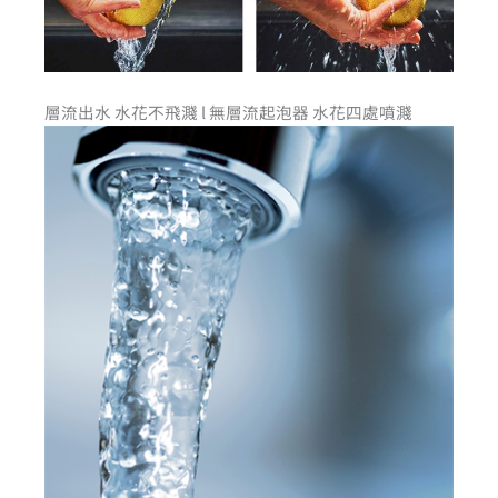
層流出水 水花不飛濺 l 無層流起泡器 水花四處噴濺