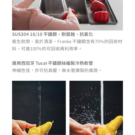
SUS304 18/10 不鏽鋼，耐腐蝕、抗氧化
衛生耐用、易於清潔，Franke 不鏽鋼含有70％的回收材
料，可達100％的可回收再利用率。
選用西班牙 Tucai 不鏽鋼絲編製冷熱軟管
伸縮性佳，亦可抗高壓，無水管爆裂的風險。