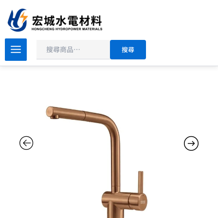
搜
跳
尋
至
主
原
目
要
瑞
搜尋
士
始
前
內
FRANKE
價
價
容
不
格：
格：
鏽
NT$24,900。
NT$21,165。
鋼
伸
縮
龍
頭
_
玫
瑰
金
CT131SP
數
量