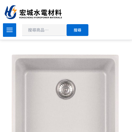
搜
跳
尋
至
主
要
水
搜尋
槽
內
系
容
列
結
晶
花
崗
石
水
槽
KBG
110-
50
結
晶
石
水
槽