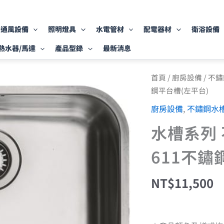
通風設備
照明燈具
水電管材
配電器材
衛浴設備
熱水器/馬達
產品型錄
最新消息
水
首頁
/
廚房設備
/
不鏽
槽
鋼平台槽(左平台)
系
列
廚房設備
,
不鏽鋼水
不
鏽
水槽系列 
鋼
水
611不鏽
槽
GAX
611
NT$
11,500
不
鏽
鋼
平