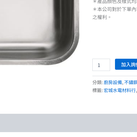
＊產品顏色及樣式均
台
槽
＊本公司對於下單內
(左
之權利。
平
台)
數
量
加入詢
分類:
廚房設備
,
不鏽
標籤:
宏城水電材料行