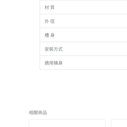
材 質
外 徑
槽 身
安裝方式
適用桶身
相關商品