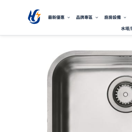
跳
至
最新優惠
品牌專區
廚房設備
主
要
水塔/
內
容