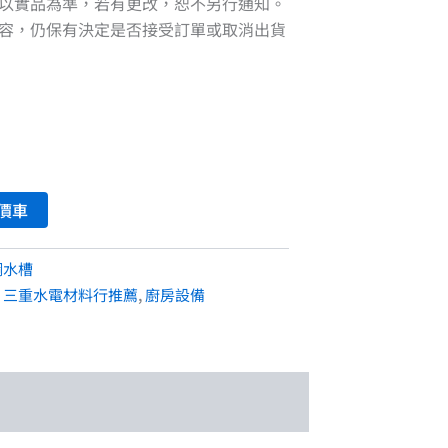
以實品為準，若有更改，恕不另行通知。
容，仍保有決定是否接受訂單或取消出貨
價車
鋼水槽
,
三重水電材料行推薦
,
廚房設備