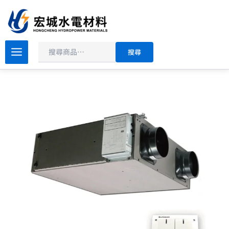
搜
跳
尋
至
主
要
樂
搜尋
奇
內
隱
容
藏
式
全
熱
交
換
機
HRV-
150CS2
/
250CS2
數
量