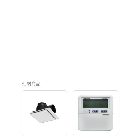
相關商品
原
目
始
前
價
價
格：
格：
NT$1,250。
NT$750。