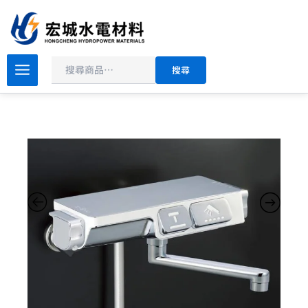
搜
跳
尋
至
主
原
目
要
KVK
搜尋
按
始
前
內
鍵
價
價
容
式
格：
格：
溫
NT$32,000。
NT$25,600。
控
沐
浴
龍
頭
KF3070R1
數
量