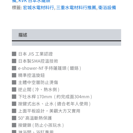
備
,
KVK 日本水龍頭
標籤:
宏城水電材料行
,
三重水電材料行推薦
,
衛浴設備
描述
█ 日本 JIS 工業認證
█ 日本製SMA控溫技術
█ e-shower-Nf 手持蓮蓬頭 ( 鍍鉻 )
█ 精準控溫旋鈕
█ 主體中空層防止燙傷
█ 逆止閥 ( 冷、熱水側 )
█ 下吐水桿 170mm ( 約完成面304mm )
█ 按鍵式出水、止水 ( 適合老年人使用 )
█ 上面平板設計，美觀大方又實用
█ 50° 高溫斷熱保護
█ 按鍵鎖 ( 防止小孩玩水 )
█ 淋浴間、浴缸專用