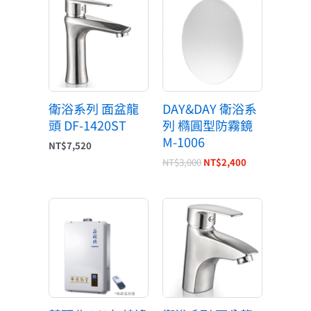
始
前
價
價
格：
格：
NT$3,000。
NT$2,400。
衛浴系列 面盆龍
DAY&DAY 衛浴系
頭 DF-1420ST
列 橢圓型防霧鏡
M-1006
NT$
7,520
NT$
3,000
NT$
2,400
原
目
始
前
價
價
格：
格：
NT$21,800。
NT$16,350。