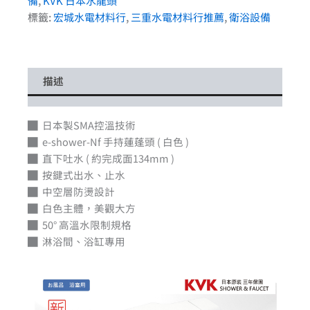
備
,
KVK 日本水龍頭
標籤:
宏城水電材料行
,
三重水電材料行推薦
,
衛浴設備
描述
█ 日本製SMA控溫技術
█ e-shower-Nf 手持蓮蓬頭 ( 白色 )
█ 直下吐水 ( 約完成面134mm )
█ 按鍵式出水、止水
█ 中空層防燙設計
█ 白色主體，美觀大方
█ 50° 高溫水限制規格
█ 淋浴間、浴缸專用