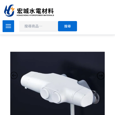
搜
跳
尋
至
主
原
目
要
KVK
搜尋
按
始
前
內
鍵
價
價
容
式
格：
格：
溫
NT$25,000。
NT$17,600。
控
沐
浴
龍
頭
FTB160KBRN
數
量