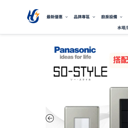
跳
至
最新優惠
品牌專區
廚房設備
主
要
水塔/
內
容