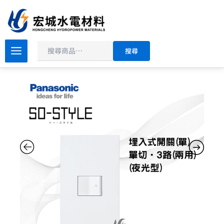
搜
跳
尋
至
主
要
國
搜尋
際
內
牌
容
SO-
STYLE
指
示
燈
開
關
霧
白
消
光
日
本
製
一
開