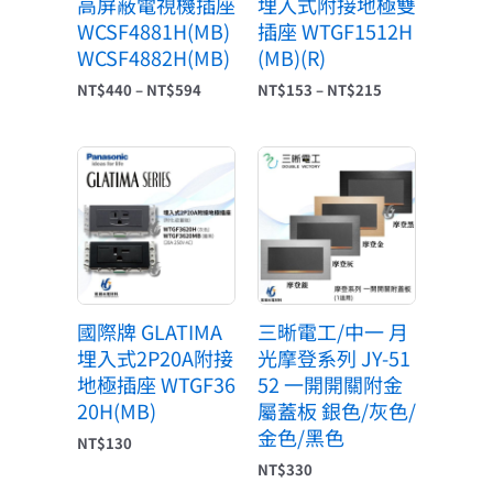
高屏蔽電視機插座
埋入式附接地極雙
WCSF4881H(MB)
插座 WTGF1512H
WCSF4882H(MB)
(MB)(R)
NT$
440
–
NT$
594
NT$
153
–
NT$
215
國際牌 GLATIMA
三晰電工/中一 月
埋入式2P20A附接
光摩登系列 JY-51
地極插座 WTGF36
52 一開開關附金
20H(MB)
屬蓋板 銀色/灰色/
金色/黑色
NT$
130
NT$
330