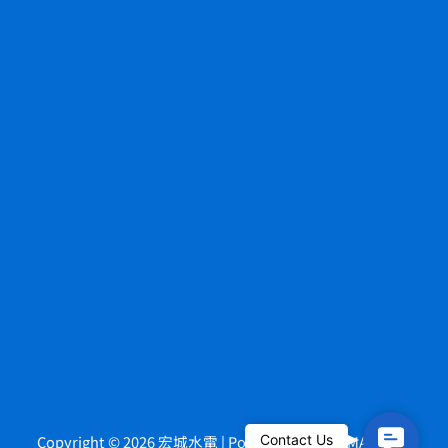
Contact
Contact Us
Copyright © 2026 宏城水電 | Powered by
HOWMAI Tech
.