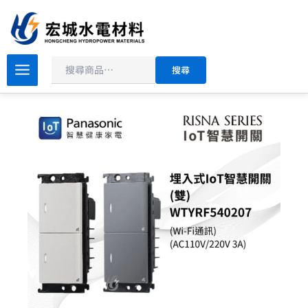
搜
跳
尋
至
主
要
國
搜尋
際
內
牌
容
IoT
智
慧
開
關
RISNA
系
列
WTYRF540207
二
開
白
_
灰
_
二