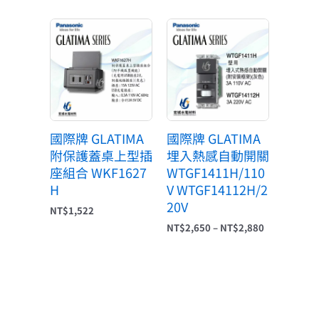
價
格
範
圍：
NT$2,650
到
NT$2,880
國際牌 GLATIMA
國際牌 GLATIMA
附保護蓋桌上型插
埋入熱感自動開關
座組合 WKF1627
WTGF1411H/110
H
V WTGF14112H/2
20V
NT$
1,522
NT$
2,650
–
NT$
2,880