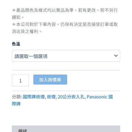
＊產品顏色及樣式均以實品為準，若有更改，恕不另行
通知。
＊本公司對於下單內容，仍保有決定是否接受訂單或取
消出貨之權利。
色溫
加入詢價車
分類:
國際牌崁燈
,
崁燈
,
20公分崁入孔
,
Panasonic 國
際牌
描述