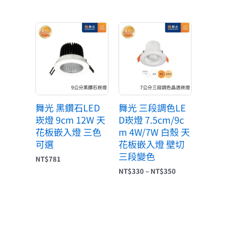
價
格
範
圍：
NT$330
到
NT$350
舞光 黑鑽石LED
舞光 三段調色LE
崁燈 9cm 12W 天
D崁燈 7.5cm/9c
花板嵌入燈 三色
m 4W/7W 白殼 天
可選
花板嵌入燈 壁切
三段變色
NT$
781
NT$
330
–
NT$
350