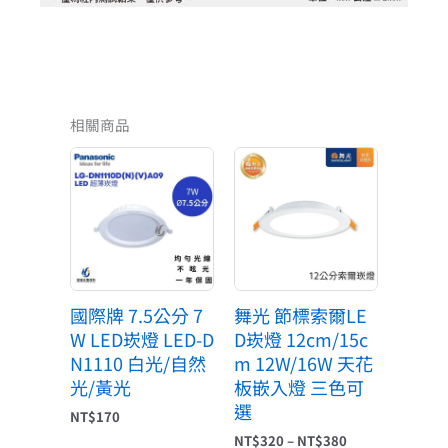
相關商品
價
格
範
圍：
NT$320
到
NT$380
國際牌 7.5公分 7
舞光 節標索爾LE
W LED崁燈 LED-D
D崁燈 12cm/15c
N1110 白光/自然
m 12W/16W 天花
光/黃光
板嵌入燈 三色可
選
NT$
170
NT$
320
–
NT$
380