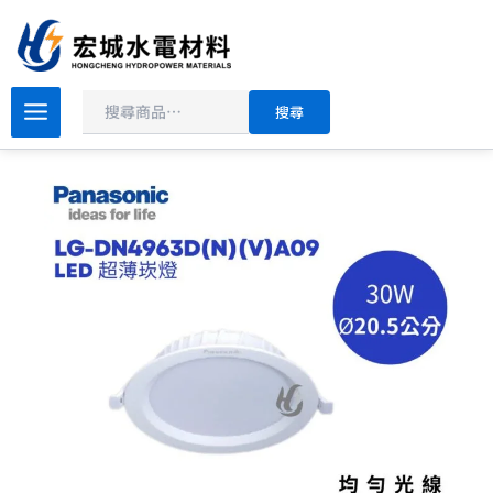
搜
跳
尋
至
主
要
國
搜尋
際
內
牌
容
20
公
分
30W
LED
崁
燈
LED-
DN4963
白
光/
自
然
光/
黃
光