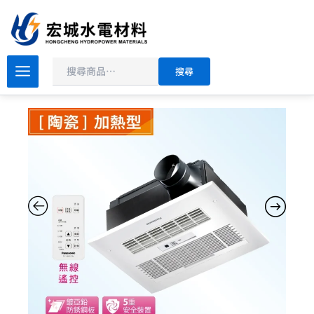
搜
跳
尋
至
主
原
目
要
國
搜尋
際
始
前
內
牌
價
價
容
浴
格：
格：
室
NT$11,500。
NT$9,500。
暖
風
機
FV-
40BU1W
FV-
40BU1R
陶
瓷
加
熱|
遙
控
款