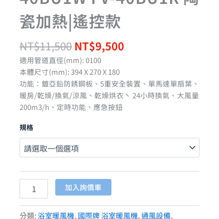
瓷加熱|遙控款
NT$
11,500
NT$
9,500
適用管道直徑(mm): 0100
本體尺寸(mm): 394 X 270 X 180
功能：鍍亞鉛防銹鋼板、5重安全裝置、單馬達單扇葉、
暖房/乾燥/換氣/涼風、乾燥烘衣丶 24小時換氣、大風量
200m3/h、定時功能、應急按鈕
規格
加入詢價車
分類:
浴室暖風機
,
國際牌 浴室暖風機
,
通風設備
,