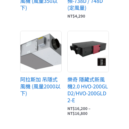
風機 (風量350以
頻-738D / 748D
下)
(定風量)
NT$
4,290
價
格
範
圍：
NT$16,200
到
NT$16,800
阿拉斯加 吊隱式
樂奇 隱藏式新風
風機 (風量2000以
機2.0 HVO-200GL
下)
D2/HVO-200GLD
2-E
NT$
16,200
–
NT$
16,800