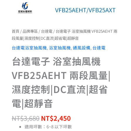
流|
超
省
電|
超
首頁
/
品牌專區
/
台達電
/ 台達電子 浴室抽風機 VFB25AEHT 兩
靜
段風量|濕度控制|DC直流|超省電|超靜音
音
數
台達電浴室抽風機
,
浴室抽風機
,
通風設備
,
台達電
量
台達電子 浴室抽風機
VFB25AEHT 兩段風量|
濕度控制|DC直流|超省
電|超靜音
NT$
3,680
NT$
2,450
適用坪數：6~8 以下坪數