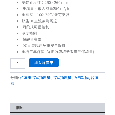
安裝孔尺寸：260 x 260 mm
雙風量，最大風量254 m³/h
全電壓，100~240V 皆可安裝
節能DC直流無刷馬達
兩段式風量控制
濕度控制
超靜音省電
DC直流馬達多重安全設計
全機三年保固 (詳細內容請參考產品保證書)
加入詢價車
分類:
台達電浴室抽風機
,
浴室抽風機
,
通風設備
,
台達
電
描述