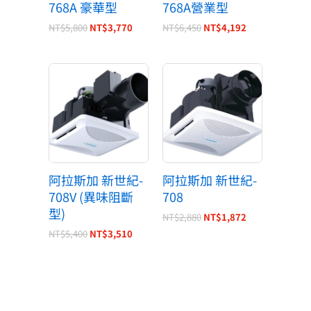
768A 豪華型
768A營業型
NT$
5,800
NT$
3,770
NT$
6,450
NT$
4,192
原
目
原
目
始
前
始
前
價
價
價
價
格：
格：
格：
格：
NT$5,400。
NT$3,510。
NT$2,880。
NT$1,872。
阿拉斯加 新世紀-
阿拉斯加 新世紀-
708V (異味阻斷
708
型)
NT$
2,880
NT$
1,872
NT$
5,400
NT$
3,510