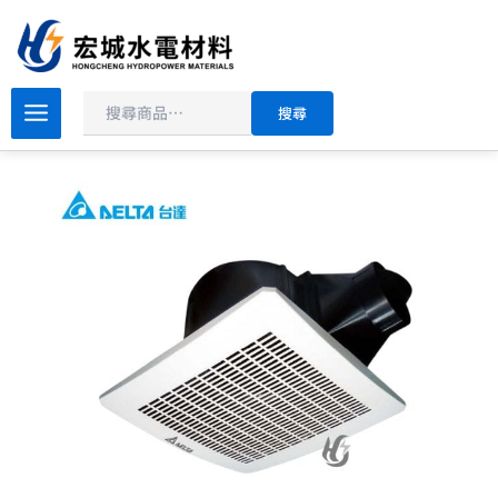
搜
跳
尋
至
主
原
目
要
台
搜尋
達
始
前
內
電
價
價
容
子
格：
格：
浴
NT$3,680。
NT$2,450。
室
抽
風
機
VFB25AEHT
兩
段
風
量|
濕
度
控
制|DC
直