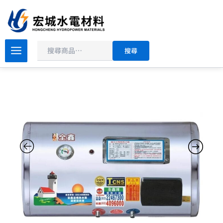
搜
跳
尋
至
主
價
要
全
搜尋
鑫
格
內
牌
範
容
儲
圍：
熱
NT$5,200
式
到
熱
水
NT$9,360
器
橫
掛
式
8~20
加
侖
數
量