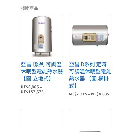
相關商品
價
價
格
格
範
範
圍：
圍：
NT$6,985
NT$7,315
到
到
NT$157,575
NT$8,635
亞昌 I系列 可調溫
亞昌 D系列 定時
休眠型電能熱水器
可調溫休眠型電能
【圓.立地式】
熱水器 【圓.橫掛
式】
NT$
6,985
–
NT$
157,575
NT$
7,315
–
NT$
8,635
原
目
原
目
始
前
始
前
價
價
價
價
格：
格：
格：
格：
NT$14,000。
NT$10,500。
NT$12,500。
NT$9,375。