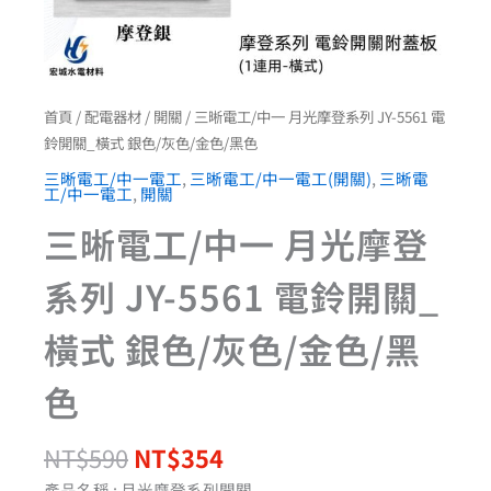
橫
式
銀
色/
灰
首頁
/
配電器材
/
開關
/ 三晰電工/中一 月光摩登系列 JY-5561 電
色/
鈴開關_橫式 銀色/灰色/金色/黑色
金
色/
三晰電工/中一電工
,
三晰電工/中一電工(開關)
,
三晰電
黑
工/中一電工
,
開關
色
三晰電工/中一 月光摩登
數
量
系列 JY-5561 電鈴開關_
橫式 銀色/灰色/金色/黑
色
NT$
590
NT$
354
產品名稱 : 月光摩登系列開關