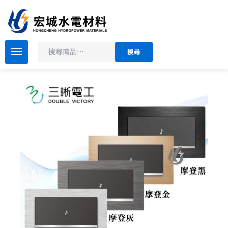
搜
跳
尋
至
主
原
目
要
三
搜尋
晰
始
前
內
電
價
價
容
工/
格：
格：
中
NT$590。
NT$354。
一
月
光
摩
登
系
列
JY-
5561
電
鈴
開
關
_