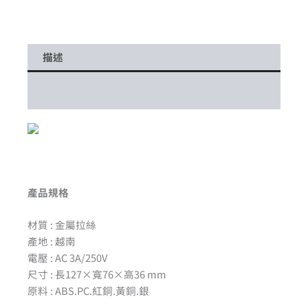
描述
額外資訊
產品規格
材質 : 金屬拉絲
產地 : 越南
電壓 : AC 3A/250V
尺寸 : 長127×寬76×高36 mm
原料 : ABS.PC.紅銅.黃銅.銀