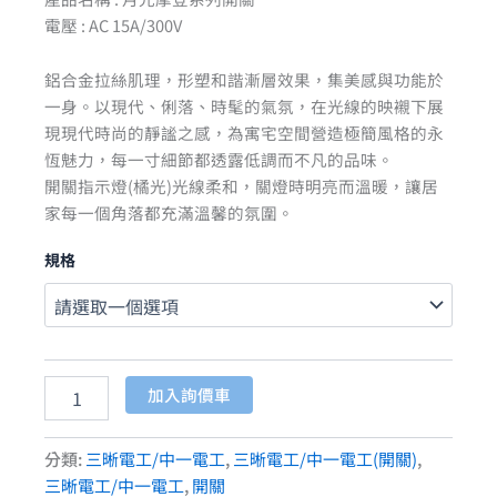
電壓 : AC 15A/300V
鋁合金拉絲肌理，形塑和諧漸層效果，集美感與功能於
一身。以現代、俐落、時髦的氣氛，在光線的映襯下展
現現代時尚的靜謐之感，為寓宅空間營造極簡風格的永
恆魅力，每一寸細節都透露低調而不凡的品味。
開關指示燈(橘光)光線柔和，關燈時明亮而溫暖，讓居
家每一個角落都充滿溫馨的氛圍。
規格
加入詢價車
分類:
三晰電工/中一電工
,
三晰電工/中一電工(開關)
,
三晰電工/中一電工
,
開關